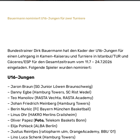
Bauermann nominiert U16-Jungen für zwei Turniere
Bundestrainer Dirk Bauermann hat den Kader der U16-Jungen für
einen Lehrgang in Kamen-Kaiserau und Turniere in Istanbul/TUR und
Cáceres/ESP für den Gesamtzeitraum vom 11.7 – 24.7.2026
eingeladen. Folgende Spieler wurden nominiert:
U16-Jungen
– Jaron Braun (SG Junior Löwen Braunschweig)
– Danny Egbe (Hamburg Towers, SC Rist Wedel)
– Teo Manoilov (RASTA Vechta, RASTA Academy)
– Johan Friedrich Meinberg (Hamburg Towers)
– Berin Nurkic (FC Bayern München Basketball)
– Linus Ohr (HAKRO Merlins Crailsheim)
– Oliver Papez (
Foto,
Telekom Baskets Bonn)
– Elija Pohlack (ALBA Berlin)
– Justus Reintjes (ratiopharm ulm, OrangeAcademy, BBU ’01)
– Lino Luca Schenk (Hamburg Towers)