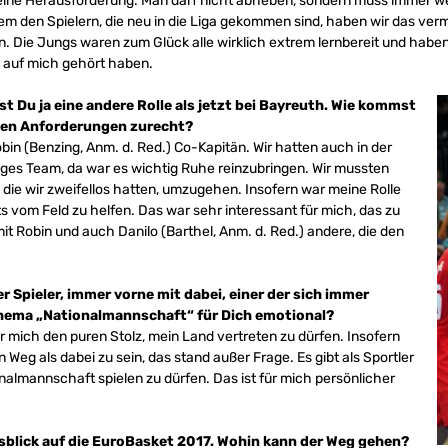
t eine Herausforderung. Man darf nicht abheben, sondern muss immer weit
lem den Spielern, die neu in die Liga gekommen sind, haben wir das verm
n. Die Jungs waren zum Glück alle wirklich extrem lernbereit und ha
h auf mich gehört haben.
t Du ja eine andere Rolle als jetzt bei Bayreuth. Wie kommst
hen Anforderungen zurecht?
bin (Benzing, Anm. d. Red.) Co-Kapitän. Wir hatten auch in der
ges Team, da war es wichtig Ruhe reinzubringen. Wir mussten
, die wir zweifellos hatten, umzugehen. Insofern war meine Rolle
s vom Feld zu helfen. Das war sehr interessant für mich, das zu
mit Robin und auch Danilo (Barthel, Anm. d. Red.) andere, die den
er Spieler, immer vorne mit dabei, einer der sich immer
hema „Nationalmannschaft“ für Dich emotional?
 mich den puren Stolz, mein Land vertreten zu dürfen. Insofern
 Weg als dabei zu sein, das stand außer Frage. Es gibt als Sportler
onalmannschaft spielen zu dürfen. Das ist für mich persönlicher
usblick auf die EuroBasket 2017. Wohin kann der Weg gehen?