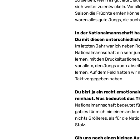
zu bleiben, wenn es gut läuft, is
sich weiter zu entwickeln. Vor al
Saison die Früchte ernten könne
waren alles gute Jungs, die auc
In der Nationalmannschaft has
Du mit diesen unterschiedlic
Im letzten Jahr war ich neben Ro
Nationalmannschaft ein sehr jun
lernen, mit den Drucksituationen
vor allem, den Jungs auch abseit
lernen. Auf dem Feld hatten wir 
Takt vorgegeben haben.
Du bist ja ein recht emotional
reinhaut. Was bedeutet das T
Nationalmannschaft bedeutet für
gab es für mich nie einen anderen
nichts Größeres, als für die Nati
Stolz.
Gib uns noch einen kleinen A