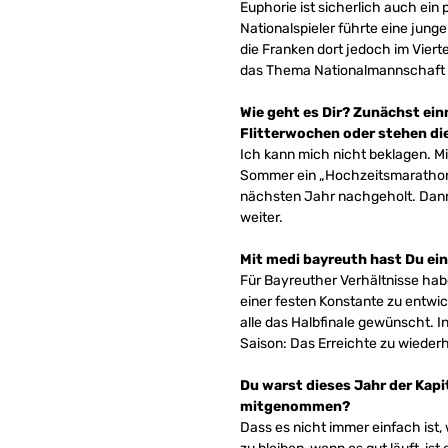
Euphorie ist sicherlich auch ei
Nationalspieler führte eine jung
die Franken dort jedoch im Viert
das Thema Nationalmannschaft
Wie geht es Dir? Zunächst ein
Flitterwochen oder stehen di
Ich kann mich nicht beklagen. Mir
Sommer ein „Hochzeitsmarathon“ 
nächsten Jahr nachgeholt. Dann
weiter.
Mit medi bayreuth hast Du eine
Für Bayreuther Verhältnisse hab
einer festen Konstante zu entwi
alle das Halbfinale gewünscht. I
Saison: Das Erreichte zu wieder
Du warst dieses Jahr der Kapi
mitgenommen?
Dass es nicht immer einfach ist