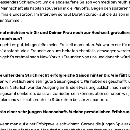
n passendes Schlagwort, um die abgelaufene Saison von medi bayreuth z
e Mannschaft als Kapitän souverän in die Playoffs. Gegen den späteren
elfinale Endstation. Im Interview schaut Doreth zurück auf die Saison i
 im Sommer.
mal möchten wir Dir und Deiner Frau noch zur Hochzeit gratuliere
e noch aus?
 geht es gut, ich genieße meine Freizeit momentan. Wir waren nur für dr
ansteht. Viele Freunde von uns heiraten ebenfalls, deswegen werden d
 geht’s erstmal nach New York zu Freunden von uns und danach würd
 unter dem Strich recht erfolgreiche Saison hinter Dir. Wie fällt
en wir wirklich eine sehr gute Saison gespielt. Wir haben es geschaff
ckeln. Natürlich war der Ausgang am Ende etwas unglücklich, nach eine
nsgesamt denke ich, dass wir zufrieden sein können, aber so haben wir j
holen und vielleicht noch ein Stückchen besser zu machen.
tän einer sehr jungen Mannschaft. Welche persönlichen Erfahrun
, wenn man auf einer Erfolgswelle schwimmt. Gerade die jungen Spieler