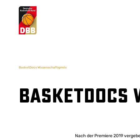
Suchvorschläge
Lorem Ipsum
Dolor Sit
Amet Valputo
BasketDocs Wissenschaftspreis
BasketDocs 
Nach der Premiere 2019 vergeben