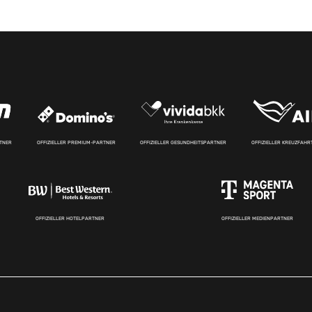
RTNER
OFFIZIELLER PREMIUM-PARTNER
OFFIZIELLER GESUNDHEITSPARTNER
OFFIZIELLER KREUZFAH
OFFIZIELLER HOTELPARTNER
OFFIZIELLER MEDIENPARTNER