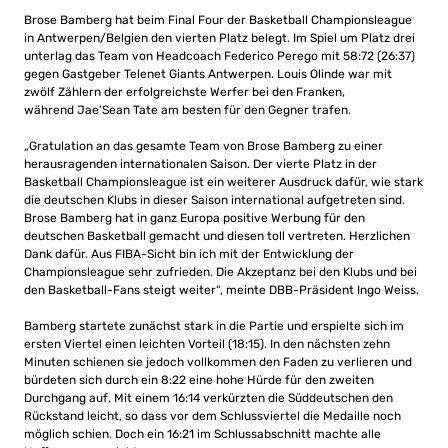
Brose Bamberg hat beim Final Four der Basketball Championsleague
in Antwerpen/Belgien den vierten Platz belegt. Im Spiel um Platz drei
unterlag das Team von Headcoach Federico Perego mit 58:72 (26:37)
gegen Gastgeber Telenet Giants Antwerpen. Louis Olinde war mit
zwölf Zählern der erfolgreichste Werfer bei den Franken,
während Jae’Sean Tate am besten für den Gegner trafen.
„Gratulation an das gesamte Team von Brose Bamberg zu einer
herausragenden internationalen Saison. Der vierte Platz in der
Basketball Championsleague ist ein weiterer Ausdruck dafür, wie stark
die deutschen Klubs in dieser Saison international aufgetreten sind.
Brose Bamberg hat in ganz Europa positive Werbung für den
deutschen Basketball gemacht und diesen toll vertreten. Herzlichen
Dank dafür. Aus FIBA-Sicht bin ich mit der Entwicklung der
Championsleague sehr zufrieden. Die Akzeptanz bei den Klubs und bei
den Basketball-Fans steigt weiter“, meinte DBB-Präsident Ingo Weiss.
Bamberg startete zunächst stark in die Partie und erspielte sich im
ersten Viertel einen leichten Vorteil (18:15). In den nächsten zehn
Minuten schienen sie jedoch vollkommen den Faden zu verlieren und
bürdeten sich durch ein 8:22 eine hohe Hürde für den zweiten
Durchgang auf. Mit einem 16:14 verkürzten die Süddeutschen den
Rückstand leicht, so dass vor dem Schlussviertel die Medaille noch
möglich schien. Doch ein 16:21 im Schlussabschnitt machte alle