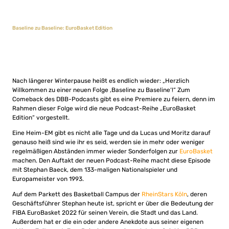
Baseline zu Baseline: EuroBasket Edition
Nach längerer Winterpause heißt es endlich wieder: „Herzlich
Willkommen zu einer neuen Folge ‚Baseline zu Baseline‘!“ Zum
Comeback des DBB-Podcasts gibt es eine Premiere zu feiern, denn im
Rahmen dieser Folge wird die neue Podcast-Reihe „EuroBasket
Edition“ vorgestellt.
Eine Heim-EM gibt es nicht alle Tage und da Lucas und Moritz darauf
genauso heiß sind wie ihr es seid, werden sie in mehr oder weniger
regelmäßigen Abständen immer wieder Sonderfolgen zur
EuroBasket
machen. Den Auftakt der neuen Podcast-Reihe macht diese Episode
mit Stephan Baeck, dem 133-maligen Nationalspieler und
Europameister von 1993.
Auf dem Parkett des Basketball Campus der
RheinStars Köln
, deren
Geschäftsführer Stephan heute ist, spricht er über die Bedeutung der
FIBA EuroBasket 2022 für seinen Verein, die Stadt und das Land.
Außerdem hat er die ein oder andere Anekdote aus seiner eigenen