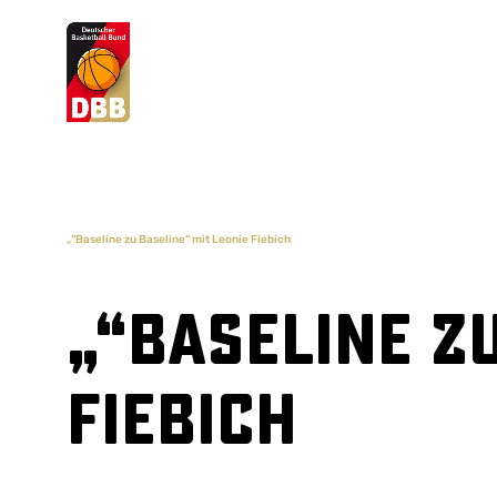
Suchvorschläge
Lorem Ipsum
Dolor Sit
Amet Valputo
„“Baseline zu Baseline“ mit Leonie Fiebich
„“Baseline z
Fiebich