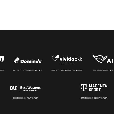
RTNER
OFFIZIELLER PREMIUM-PARTNER
OFFIZIELLER GESUNDHEITSPARTNER
OFFIZIELLER KREUZFAH
OFFIZIELLER HOTELPARTNER
OFFIZIELLER MEDIENPARTNER