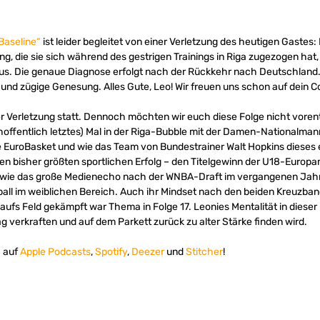
Baseline“
ist leider begleitet von einer Verletzung des heutigen Gastes: L
, die sie sich während des gestrigen Trainings in Riga zugezogen hat, 
us. Die genaue Diagnose erfolgt nach der Rückkehr nach Deutschland.
ge und zügige Genesung. Alles Gute, Leo! Wir freuen uns schon auf dein
er Verletzung statt. Dennoch möchten wir euch diese Folge nicht voren
 hoffentlich letztes) Mal in der Riga-Bubble mit der Damen-Nationalman
 die EuroBasket und wie das Team von Bundestrainer Walt Hopkins diese
hren bisher größten sportlichen Erfolg – den Titelgewinn der U18-Europa
owie das große Medienecho nach der WNBA-Draft im vergangenen Jah
all im weiblichen Bereich. Auch ihr Mindset nach den beiden Kreuzband
ufs Feld gekämpft war Thema in Folge 17. Leonies Mentalität in dieser 
 verkraften und auf dem Parkett zurück zu alter Stärke finden wird.
. auf
Apple Podcasts
,
Spotify
,
Deezer
und
Stitcher
!