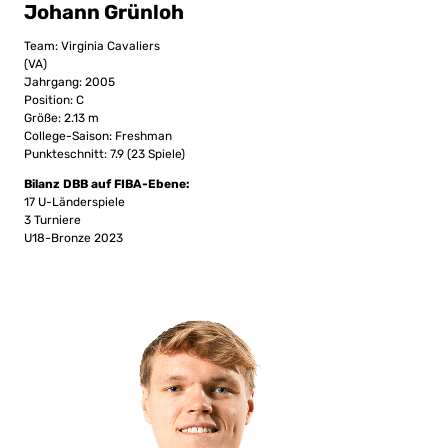
Johann Grünloh
Team: Virginia Cavaliers
(VA)
Jahrgang: 2005
Position: C
Größe: 2.13 m
College-Saison: Freshman
Punkteschnitt: 7.9 (23 Spiele)
Bilanz DBB auf FIBA-Ebene:
17 U-Länderspiele
3 Turniere
U18-Bronze 2023