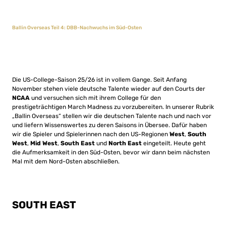
Ballin Overseas Teil 4: DBB-Nachwuchs im Süd-Osten
Die US-College-Saison 25/26 ist in vollem Gange. Seit Anfang
November stehen viele deutsche Talente wieder auf den Courts der
NCAA
und versuchen sich mit ihrem College für den
prestigeträchtigen March Madness zu vorzubereiten. In unserer Rubrik
„Ballin Overseas“ stellen wir die deutschen Talente nach und nach vor
und liefern Wissenswertes zu deren Saisons in Übersee. Dafür haben
wir die Spieler und Spielerinnen nach den US-Regionen
West
,
South
West
,
Mid West
,
South East
und
North East
eingeteilt. Heute geht
die Aufmerksamkeit in den Süd-Osten, bevor wir dann beim nächsten
Mal mit dem Nord-Osten abschließen.
SOUTH EAST