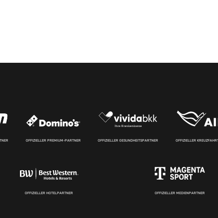
RTNER
OFFIZIELLER PREMIUM-PARTNER
OFFIZIELLER GESUNDHEITSPARTNER
OFFIZIELLER KREUZFAH
OFFIZIELLER HOTELPARTNER
OFFIZIELLER MEDIENPARTNER