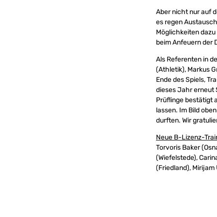
Aber nicht nur auf 
es regen Austausch 
Möglichkeiten dazu 
beim Anfeuern der 
Als Referenten in d
(Athletik), Markus 
Ende des Spiels, Tr
dieses Jahr erneut 
Prüflinge bestätig
lassen. Im Bild obe
durften. Wir gratulie
Neue B-Lizenz-Train
Torvoris Baker (Osn
(Wiefelstede), Cari
(Friedland), Mirija