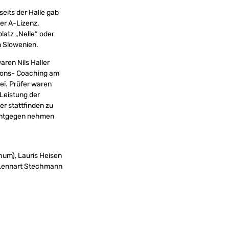
seits der Halle gab
er A-Lizenz.
latz „Nelle“ oder
 Slowenien.
aren Nils Haller
tions- Coaching am
ei. Prüfer waren
Leistung der
r stattfinden zu
e entgegen nehmen
chum), Lauris Heisen
, Lennart Stechmann