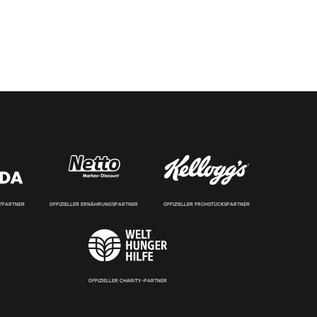
RTPARTNER
OFFIZIELLER ERNÄHRUNGSPARTNER
OFFIZIELLER FRÜHSTÜCKSPARTNER
OFFIZIELLER CHARITY-PARTNER