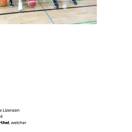
re Lizenzen
il
rthel
, welcher