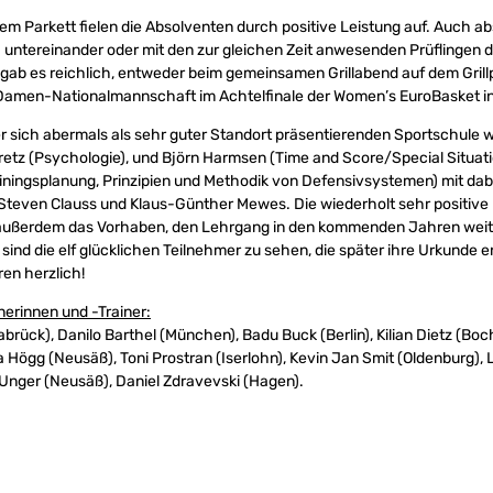
dem Parkett fielen die Absolventen durch positive Leistung auf. Auch ab
untereinander oder mit den zur gleichen Zeit anwesenden Prüflingen d
gab es reichlich, entweder beim gemeinsamen Grillabend auf dem Grillp
Damen-Nationalmannschaft im Achtelfinale der Women’s EuroBasket in
er sich abermals als sehr guter Standort präsentierenden Sportschule w
Gretz (Psychologie), und Björn Harmsen (Time and Score/Special Situa
ainingsplanung, Prinzipien und Methodik von Defensivsystemen) mit dab
Steven Clauss und Klaus-Günther Mewes. Die wiederholt sehr positive 
t außerdem das Vorhaben, den Lehrgang in den kommenden Jahren weite
n sind die elf glücklichen Teilnehmer zu sehen, die später ihre Urkund
ren herzlich!
erinnen und -Trainer:
abrück), Danilo Barthel (München), Badu Buck (Berlin), Kilian Dietz (Bo
na Högg (Neusäß), Toni Prostran (Iserlohn), Kevin Jan Smit (Oldenburg)
m Unger (Neusäß), Daniel Zdravevski (Hagen).