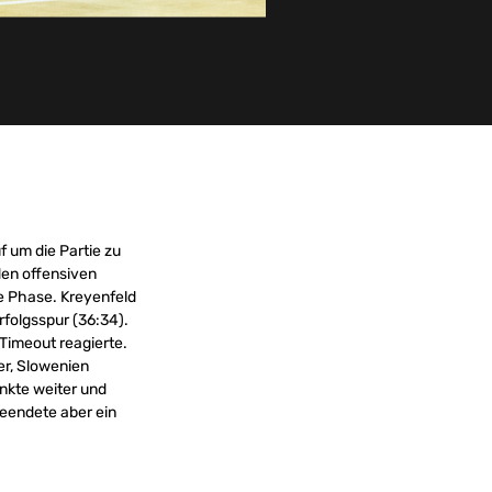
 um die Partie zu
den offensiven
e Phase. Kreyenfeld
rfolgsspur (36:34).
Timeout reagierte.
er, Slowenien
unkte weiter und
beendete aber ein