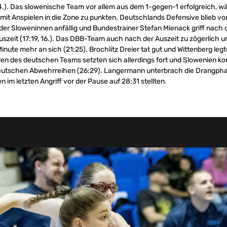
 14.). Das slowenische Team vor allem aus dem 1-gegen-1 erfolgreich, 
t Anspielen in die Zone zu punkten. Deutschlands Defensive blieb vor
 der Sloweninnen anfällig und Bundestrainer Stefan Mienack griff nach 
szeit (17:19, 16.). Das DBB-Team auch nach der Auszeit zu zögerlich u
Minute mehr an sich (21:25). Brochlitz Dreier tat gut und Wittenberg le
eiden des deutschen Teams setzten sich allerdings fort und Slowenien ko
 deutschen Abwehrreihen (26:29). Langermann unterbrach die Drangphas
im letzten Angriff vor der Pause auf 28:31 stellten.