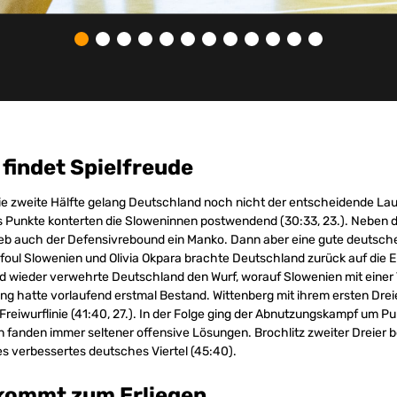
findet Spielfreude
ie zweite Hälfte gelang Deutschland noch nicht der entscheidende Lauf
s Punkte konterten die Sloweninnen postwendend (30:33, 23.). Neben 
lieb auch der Defensivrebound ein Manko. Dann aber eine gute deutsch
foul Slowenien und Olivia Okpara brachte Deutschland zurück auf die E
d wieder verwehrte Deutschland den Wurf, worauf Slowenien mit einer 
g hatte vorlaufend erstmal Bestand. Wittenberg mit ihrem ersten Drei
Freiwurflinie (41:40, 27.). In der Folge ging der Abnutzungskampf um P
fanden immer seltener offensive Lösungen. Brochlitz zweiter Dreier 
s verbessertes deutsches Viertel (45:40).
 kommt zum Erliegen