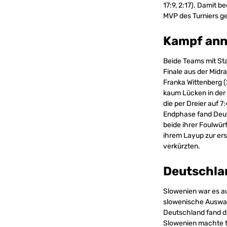
17:9, 2:17). Damit 
MVP des Turniers g
Kampf an
Beide Teams mit Sta
Finale aus der Midr
Franka Wittenberg (
kaum Lücken in der 
die per Dreier auf 7
Endphase fand Deut
beide ihrer Foulwür
ihrem Layup zur erst
verkürzten.
Deutschla
Slowenien war es au
slowenische Auswahl
Deutschland fand di
Slowenien machte t