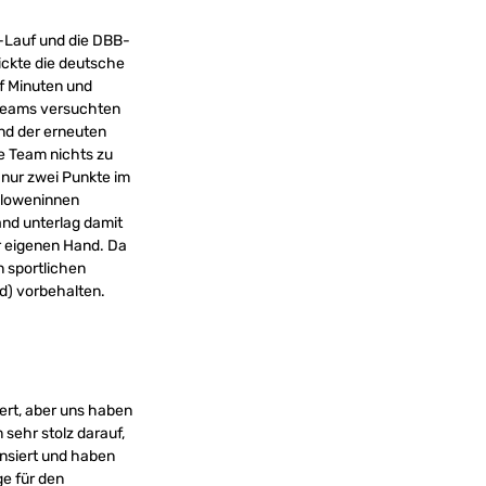
0-Lauf und die DBB-
ickte die deutsche
nf Minuten und
 Teams versuchten
und der erneuten
he Team nichts zu
 nur zwei Punkte im
 Sloweninnen
nd unterlag damit
er eigenen Hand. Da
n sportlichen
nd) vorbehalten.
ert, aber uns haben
sehr stolz darauf,
ensiert und haben
ge für den