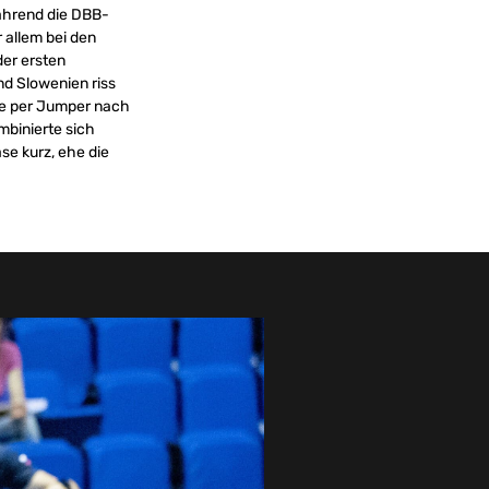
während die DBB-
 allem bei den
der ersten
nd Slowenien riss
gte per Jumper nach
mbinierte sich
e kurz, ehe die