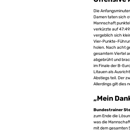
Die Anfangsminuten 
Damen taten sich of
Mannschaft punktelo
verkürzte auf 47:4
vergeblich sich kle
Vier-Punkte-Führung
holen. Nach acht ge
gesamtem Viertel an
abgebrüht und brac
im Finale der B-Eur
Litauen als Ausrich
Abstiegs teil. Der 
Allerdings gilt dies
„Mein Dank
Bundestrainer St
zum Ende die Lösung
was die Mannschaft 
mit dem gesamten St