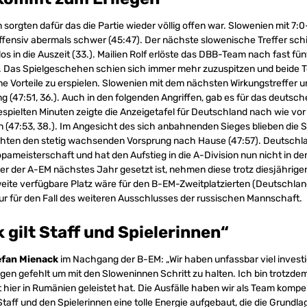
sorgten dafür das die Partie wieder völlig offen war. Slowenien mit 7:
fensiv abermals schwer (45:47). Der nächste slowenische Treffer sch
s in die Auszeit (33.). Mailien Rolf erlöste das DBB-Team nach fast fü
9. Das Spielgeschehen schien sich immer mehr zuzuspitzen und beide
ine Vorteile zu erspielen. Slowenien mit dem nächsten Wirkungstreffer 
 (47:51, 36.). Auch in den folgenden Angriffen, gab es für das deutsc
spielten Minuten zeigte die Anzeigetafel für Deutschland nach wie vor
 (47:53, 38.). Im Angesicht des sich anbahnenden Sieges blieben die
hten den stetig wachsenden Vorsprung nach Hause (47:57). Deutschla
opameisterschaft und hat den Aufstieg in die A-Division nun nicht in d
ter der A-EM nächstes Jahr gesetzt ist, nehmen diese trotz diesjährige
zweite verfügbare Platz wäre für den B-EM-Zweitplatzierten (Deutschla
 nur für den Fall des weiteren Ausschlusses der russischen Mannschaft.
 gilt Staff und Spielerinnen“
efan Mienack
im Nachgang der B-EM: „Wir haben unfassbar viel investi
en gefehlt um mit den Sloweninnen Schritt zu halten. Ich bin trotzdem 
hier in Rumänien geleistet hat. Die Ausfälle haben wir als Team komp
aff und den Spielerinnen eine tolle Energie aufgebaut, die die Grundla