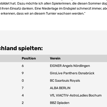
gebildet hat. Dazu möchte ich allen Spielerinnen, die diesen Sommer dop
ihren Einsatz danken. Eine Niederlage im Endspiel schmerzt immer, ab
 erkennen, dass wir an diesem Turnier wachsen werden.“
hland spielten:
Position
Verein
6
EIGNER Angels Nördlingen
9
GiroLive Panthers Osnabrück
0
BC Saarlouis Royals
7
ALBA BERLIN
4
VfL VIACTIV-AstroLadies Bochum
2
BBZ Opladen