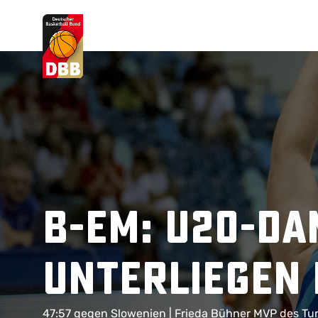
Suchvorschläge
Lorem Ipsum
Dolor Sit
Amet Valputo
B-EM: U20-D
unterliegen 
47:57 gegen Slowenien | Frieda Bühner MVP des Tur