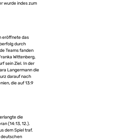
ner wurde indes zum
n eröffnete das
rberfolg durch
eide Teams fanden
Franka Wittenberg,
 sein Ziel. In der
Lara Langermann die
kurz darauf nach
nien, die auf 13:9
erlangte die
n (14:13, 12.).
s dem Spiel traf.
n deutschen