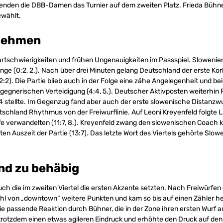
beenden die DBB-Damen das Turnier auf dem zweiten Platz. Frieda Büh
ewählt.
nehmen
rtschwierigkeiten und frühen Ungenauigkeiten im Passspiel. Slowenie
ange (0:2, 2.). Nach über drei Minuten gelang Deutschland der erste Ko
2:2). Die Partie blieb auch in der Folge eine zähe Angelegenheit und b
gegnerischen Verteidigung (4:4, 5.). Deutscher Aktivposten weiterhin 
:4 stellte. Im Gegenzug fand aber auch der erste slowenische Distanzwurf
schland Rhythmus von der Freiwurflinie. Auf Leoni Kreyenfeld folgte 
fe verwandelten (11:7, 8.). Kreyenfeld zwang den slowenischen Coach 
en Auszeit der Partie (13:7). Das letzte Wort des Viertels gehörte Slowe
nd zu behäbig
ch die im zweiten Viertel die ersten Akzente setzten. Nach Freiwürfen 
 von „downtown“ weitere Punkten und kam so bis auf einen Zähler hera
e passende Reaktion durch Bühner, die in der Zone ihren ersten Wurf au
rotzdem einen etwas agileren Eindruck und erhöhte den Druck auf de