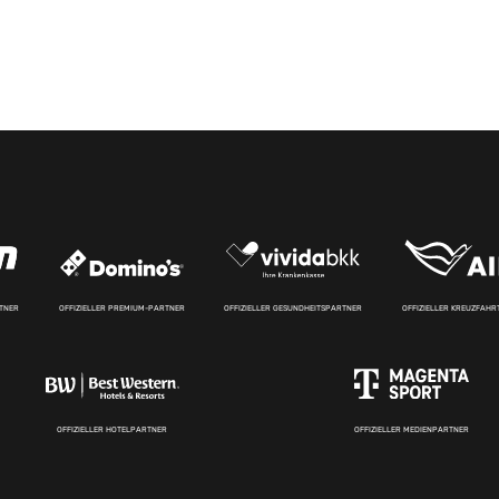
RTNER
OFFIZIELLER PREMIUM-PARTNER
OFFIZIELLER GESUNDHEITSPARTNER
OFFIZIELLER KREUZFAH
OFFIZIELLER HOTELPARTNER
OFFIZIELLER MEDIENPARTNER