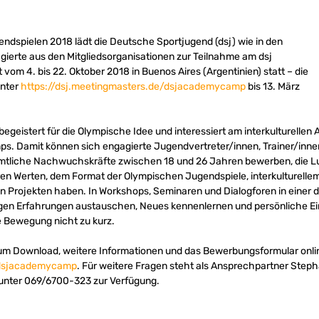
endspielen 2018 lädt die Deutsche Sportjugend (dsj) wie in den
erte aus den Mitgliedsorganisationen zur Teilnahme am dsj
vom 4. bis 22. Oktober 2018 in Buenos Aires (Argentinien) statt – die
unter
https://dsj.meetingmasters.de/dsjacademycamp
bis 13. März
egeistert für die Olympische Idee und interessiert am interkulturellen 
s. Damit können sich engagierte Jugendvertreter/innen, Trainer/innen
tliche Nachwuchskräfte zwischen 18 und 26 Jahren bewerben, die Lu
ren Werten, dem Format der Olympischen Jugendspiele, interkulturel
en Projekten haben. In Workshops, Seminaren und Dialogforen in einer
rigen Erfahrungen austauschen, Neues kennenlernen und persönliche 
 Bewegung nicht zu kurz.
zum Download, weitere Informationen und das Bewerbungsformular onli
e/dsjacademycamp
. Für weitere Fragen steht als Ansprechpartner Stepha
 unter 069/6700-323 zur Verfügung.