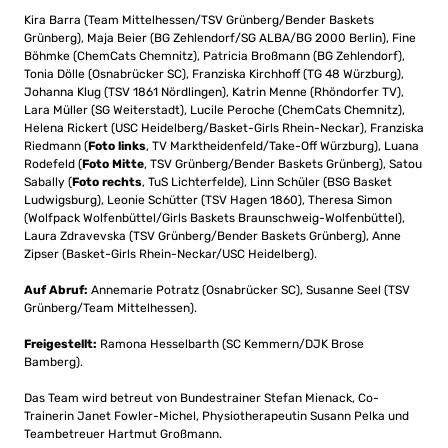
Kira Barra (Team Mittelhessen/TSV Grünberg/Bender Baskets
Grünberg), Maja Beier (BG Zehlendorf/SG ALBA/BG 2000 Berlin), Fine
Böhmke (ChemCats Chemnitz), Patricia Broßmann (BG Zehlendorf),
Tonia Dölle (Osnabrücker SC), Franziska Kirchhoff (TG 48 Würzburg),
Johanna Klug (TSV 1861 Nördlingen), Katrin Menne (Rhöndorfer TV),
Lara Müller (SG Weiterstadt), Lucile Peroche (ChemCats Chemnitz),
Helena Rickert (USC Heidelberg/Basket-Girls Rhein-Neckar), Franziska
Riedmann (
Foto links
, TV Marktheidenfeld/Take-Off Würzburg), Luana
Rodefeld (
Foto Mitte
, TSV Grünberg/Bender Baskets Grünberg), Satou
Sabally (
Foto rechts
, TuS Lichterfelde), Linn Schüler (BSG Basket
Ludwigsburg), Leonie Schütter (TSV Hagen 1860), Theresa Simon
(Wolfpack Wolfenbüttel/Girls Baskets Braunschweig-Wolfenbüttel),
Laura Zdravevska (TSV Grünberg/Bender Baskets Grünberg), Anne
Zipser (Basket-Girls Rhein-Neckar/USC Heidelberg).
Auf Abruf:
Annemarie Potratz (Osnabrücker SC), Susanne Seel (TSV
Grünberg/Team Mittelhessen).
Freigestellt:
Ramona Hesselbarth (SC Kemmern/DJK Brose
Bamberg).
Das Team wird betreut von Bundestrainer Stefan Mienack, Co-
Trainerin Janet Fowler-Michel, Physiotherapeutin Susann Pelka und
Teambetreuer Hartmut Großmann.