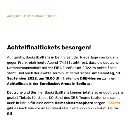
Auf geht‘s, Basketballfans in Berlin!
Achtelfinaltickets besorgen!
Auf geht‘s, Basketballfans in Berlin. Seit der Niederlage von Ungarn
gegen Frankreich heute Abend (74:78) steht fest, dass die deutsche
Nationalmannschaft bei der FIBA EuroBasket 2022 im Achtelfinale
steht. Und auch der exakte Termin ist damit sicher. Am
Samstag, 10.
September 2022, um 18.00 Uhr
treten die
DBB-Herren
zu ihrem
Achtelfinale
in der
EuroBasket Arena in Berlin
an.
Deutsche und Berliner Basketballfans können jetzt also endgültig ganz
gezielt Tickets für dieses KO-Spiel des DBB-Teams kaufen und damit
auch in Berlin für eine echte
Heimspielatmosphäre
sorgen.
Tickets
gibt es nach wie vor im EuroBasket-Ticketshop von Eventim. Go for
it!!!