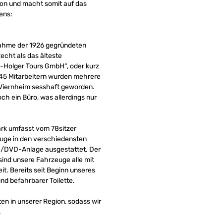
on und macht somit auf das
ens:
nahme der 1926 gegründeten
cht als das älteste
-Holger Tours GmbH“, oder kurz
 45 Mitarbeitern wurden mehrere
 Viernheim sesshaft geworden.
h ein Büro, was allerdings nur
ark umfasst vom 78sitzer
uge in den verschiedensten
o-/DVD-Anlage ausgestattet. Der
ind unsere Fahrzeuge alle mit
. Bereits seit Beginn unseres
d befahrbarer Toilette.
en in unserer Region, sodass wir
.