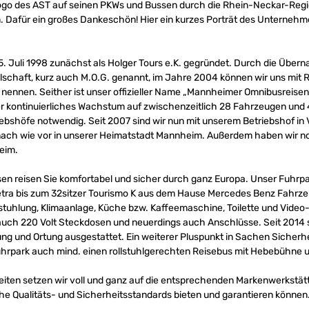
go des AST auf seinen PKWs und Bussen durch die Rhein-Neckar-Regi
 Dafür ein großes Dankeschön! Hier ein kurzes Porträt des Unternehm
 Juli 1998 zunächst als Holger Tours e.K. gegründet. Durch die Über
chaft, kurz auch M.O.G. genannt, im Jahre 2004 können wir uns mit Re
ennen. Seither ist unser offizieller Name „Mannheimer Omnibusreisen
r kontinuierliches Wachstum auf zwischenzeitlich 28 Fahrzeugen und
bshöfe notwendig. Seit 2007 sind wir nun mit unserem Betriebshof in
 nach wie vor in unserer Heimatstadt Mannheim. Außerdem haben wir noc
heim.
n reisen Sie komfortabel und sicher durch ganz Europa. Unser Fuhrp
ra bis zum 32sitzer Tourismo K aus dem Hause Mercedes Benz Fahrze
bestuhlung, Klimaanlage, Küche bzw. Kaffeemaschine, Toilette und Vide
auch 220 Volt Steckdosen und neuerdings auch Anschlüsse. Seit 2014 s
und Ortung ausgestattet. Ein weiterer Pluspunkt in Sachen Sicherheit
rpark auch mind. einen rollstuhlgerechten Reisebus mit Hebebühne un
iten setzen wir voll und ganz auf die entsprechenden Markenwerkstätt
e Qualitäts- und Sicherheitsstandards bieten und garantieren können