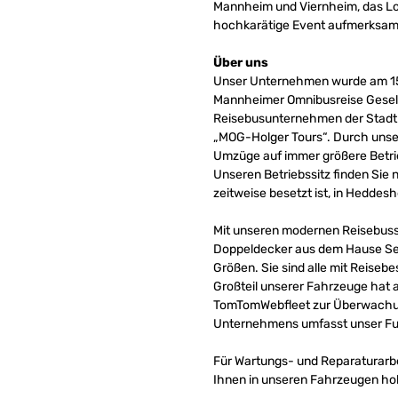
Mannheim und Viernheim, das Lo
hochkarätige Event aufmerksam.
Über uns
Unser Unternehmen wurde am 15.
Mannheimer Omnibusreise Gesells
Reisebusunternehmen der Stadt n
„MOG-Holger Tours“. Durch unse
Umzüge auf immer größere Betrie
Unseren Betriebssitz finden Sie
zeitweise besetzt ist, in Heddes
Mit unseren modernen Reisebusse
Doppeldecker aus dem Hause Set
Größen. Sie sind alle mit Reise
Großteil unserer Fahrzeuge hat 
TomTomWebfleet zur Überwachung 
Unternehmens umfasst unser Fuh
Für Wartungs- und Reparaturarbe
Ihnen in unseren Fahrzeugen hoh