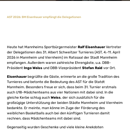
AST 2026: BM Eisenhauer empfängt die Delegationen
Heute hat Mannheims Sportbürgermeister
Ralf Eisenhauer
Vertreter
der Delegationen des 31. Albert Schweitzer Turnieres (AST, 4.-11. April
2026 in Mannheim und Viernheim) im Ratssaal der Stadt Mannheim
empfangen. Außerdem waren zahlreiche Ehrengäste, u.a. DBB-
Präsident
Ingo Weiss
und DBB-Vizepräsident
Stefan Raid
vor Ort.
Eisenhauer
begrüßte die Gäste, erinnerte an die große Tradition des
Turnieres und betonte die Bedeutung des AST für die Statdt
Mannheim. Besonders freue er sich, dass beim 31. Turnier erstmals
auch U18-Mädchenteams aus vier Nationen mit dabei sind. In die
gleiche Kerbe schlug auch
Weiss
, der sich zusätzlich für die
großzügige Unterstützung der beiden Städte Mannheim und Viernheim
bedankte. Er meinte, man könne im Zuge der Förderung des
weiblichen Basketballs auch bei den künftigen Turnieren damit
rechnen, dass Mädchenteams mit dabei sind.
Gegenseitig wurden Geschenke und viele kleine Anekdoten