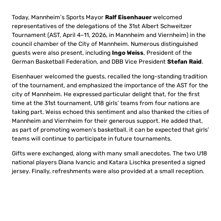
Today, Mannheim’s Sports Mayor
Ralf Eisenhauer
welcomed
representatives of the delegations of the 31st
Albert Schweitzer
Tournament
(AST, April 4–11, 2026, in
Mannheim
and
Viernheim
) in the
council chamber of the City of Mannheim. Numerous distinguished
guests were also present, including
Ingo Weiss
, President of the
German Basketball Federation
, and DBB Vice President
Stefan Raid
.
Eisenhauer welcomed the guests, recalled the long-standing tradition
of the tournament, and emphasized the importance of the AST for the
city of Mannheim. He expressed particular delight that, for the first
time at the 31st tournament, U18 girls’ teams from four nations are
taking part. Weiss echoed this sentiment and also thanked the cities of
Mannheim and Viernheim for their generous support. He added that,
as part of promoting women’s basketball, it can be expected that girls’
teams will continue to participate in future tournaments.
Gifts were exchanged, along with many small anecdotes. The two U18
national players
Diana Ivancic
and
Katara Lischka
presented a signed
jersey. Finally, refreshments were also provided at a small reception.