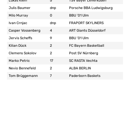
Lukas Klein
5
TSV Bayer Leverkusen
Julis Baumer
dnp
Porsche BBA Ludwigsburg
Milo Murray
0
BBU ’01 Ulm
Ivan Crnjac
dnp
FRAPORT SKYLINERS
Casper Vossenberg
4
ART Giants Düsseldorf
Jervis Scheffs
9
BBU ’01 Ulm
Kilian Dück
2
FC Bayern Basketball
Clemens Sokolov
2
Post SV Nürnberg
Marko Petric
17
SC RASTA Vechta
Nevio Bennefeld
2
ALBA BERLIN
Tom Brüggemann
7
Paderborn Baskets