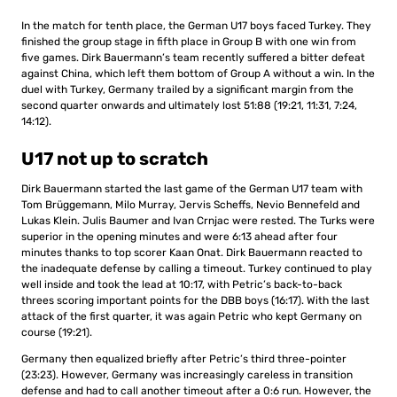
In the match for tenth place, the German U17 boys faced Turkey. They
finished the group stage in fifth place in Group B with one win from
five games. Dirk Bauermann’s team recently suffered a bitter defeat
against China, which left them bottom of Group A without a win. In the
duel with Turkey, Germany trailed by a significant margin from the
second quarter onwards and ultimately lost 51:88 (19:21, 11:31, 7:24,
14:12).
U17 not up to scratch
Dirk Bauermann started the last game of the German U17 team with
Tom Brüggemann, Milo Murray, Jervis Scheffs, Nevio Bennefeld and
Lukas Klein. Julis Baumer and Ivan Crnjac were rested. The Turks were
superior in the opening minutes and were 6:13 ahead after four
minutes thanks to top scorer Kaan Onat. Dirk Bauermann reacted to
the inadequate defense by calling a timeout. Turkey continued to play
well inside and took the lead at 10:17, with Petric’s back-to-back
threes scoring important points for the DBB boys (16:17). With the last
attack of the first quarter, it was again Petric who kept Germany on
course (19:21).
Germany then equalized briefly after Petric’s third three-pointer
(23:23). However, Germany was increasingly careless in transition
defense and had to call another timeout after a 0:6 run. However, the