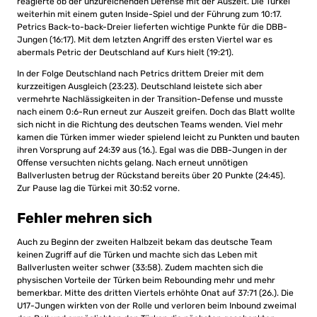
reagierte ob der unzureichenden Defense mit der Auszeit. Die Türkei
weiterhin mit einem guten Inside-Spiel und der Führung zum 10:17.
Petrics Back-to-back-Dreier lieferten wichtige Punkte für die DBB-
Jungen (16:17). Mit dem letzten Angriff des ersten Viertel war es
abermals Petric der Deutschland auf Kurs hielt (19:21).
In der Folge Deutschland nach Petrics drittem Dreier mit dem
kurzzeitigen Ausgleich (23:23). Deutschland leistete sich aber
vermehrte Nachlässigkeiten in der Transition-Defense und musste
nach einem 0:6-Run erneut zur Auszeit greifen. Doch das Blatt wollte
sich nicht in die Richtung des deutschen Teams wenden. Viel mehr
kamen die Türken immer wieder spielend leicht zu Punkten und bauten
ihren Vorsprung auf 24:39 aus (16.). Egal was die DBB-Jungen in der
Offense versuchten nichts gelang. Nach erneut unnötigen
Ballverlusten betrug der Rückstand bereits über 20 Punkte (24:45).
Zur Pause lag die Türkei mit 30:52 vorne.
Fehler mehren sich
Auch zu Beginn der zweiten Halbzeit bekam das deutsche Team
keinen Zugriff auf die Türken und machte sich das Leben mit
Ballverlusten weiter schwer (33:58). Zudem machten sich die
physischen Vorteile der Türken beim Rebounding mehr und mehr
bemerkbar. Mitte des dritten Viertels erhöhte Onat auf 37:71 (26.). Die
U17-Jungen wirkten von der Rolle und verloren beim Inbound zweimal