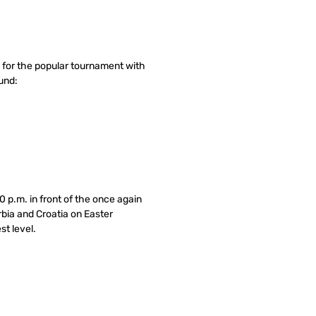
 for the popular tournament with
und:
 p.m. in front of the once again
rbia and Croatia on Easter
st level.