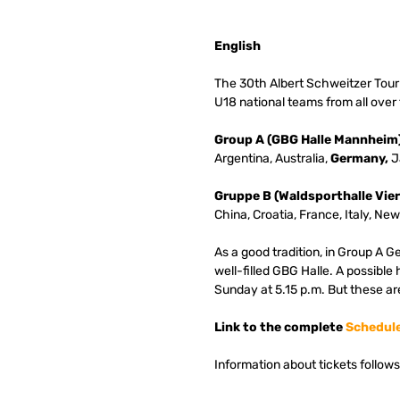
English
The 30th Albert Schweitzer Tour
U18 national teams from all over
Group A (GBG Halle Mannheim
Argentina, Australia,
Germany,
J
Gruppe B (Waldsporthalle Vie
China, Croatia, France, Italy, Ne
As a good tradition, in Group A G
well-filled GBG Halle. A possible
Sunday at 5.15 p.m. But these ar
Link to the complete
Schedul
Information about tickets follows