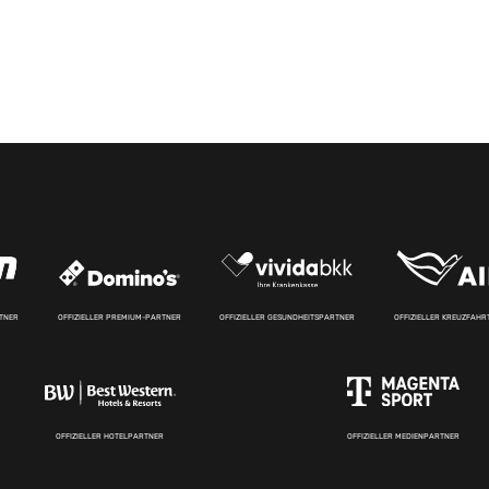
RTNER
OFFIZIELLER PREMIUM-PARTNER
OFFIZIELLER GESUNDHEITSPARTNER
OFFIZIELLER KREUZFAH
OFFIZIELLER HOTELPARTNER
OFFIZIELLER MEDIENPARTNER