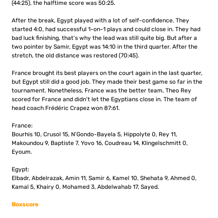
(44:25), the halftime score was 50:25.
After the break, Egypt played with a lot of self-confidence. They
started 4:0, had successful 1-on-1 plays and could close in. They had
bad luck finishing, that’s why the lead was still quite big. But after a
two pointer by Samir, Egypt was 14:10 in the third quarter. After the
stretch, the old distance was restored (70:45).
France brought its best players on the court again in the last quarter,
but Egypt still did a good job. They made their best game so far in the
tournament. Nonetheless, France was the better team, Theo Rey
scored for France and didn’t let the Egyptians close in. The team of
head coach Frédéric Crapez won 87:61.
France:
Bourhis 10, Crusol 15, N’Gondo-Bayela 5, Hippolyte 0, Rey 11,
Makoundou 9, Baptiste 7, Yovo 16, Coudreau 14, Klingelschmitt 0,
Eyoum.
Egypt:
Elbadr, Abdelrazak, Amin 11, Samir 6, Kamel 10, Shehata 9, Ahmed 0,
Kamal 5, Khairy 0, Mohamed 3, Abdelwahab 17, Sayed.
Boxscore