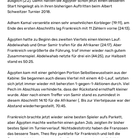
ausglich (2:2). Damit hatten die Ägypter schon jetzt einen besseren
Start hingelegt als in ihren bisherigen Auftritten beim Albert
Schweitzer Turnier 2018.
Adham Kamal versenkte einen sehr ansehnlichen Korbleger (19:11), am
Ende des ersten Abschnitts lag Frankreich mit 11 Zählern vorne (24:13).
Ägypten hatte zu Beginn des zweiten Viertels einen kleinen Lauf:
Abdelwahab und Omar Samir trafen für die Afrikaner (24:17). Aber
Frankreich vergrößerte die Führung, traf immer wieder nach gutem
Zusammenspiel. Abdelwahab netzte für drei ein (44:25), zur Halbzeit
stand es 50:25.
Ägypten kam mit einer gehörigen Portion Selbstbewusstsein aus der
Kabine: Sie begannen auch dieses Viertel mit einem 4:0-Lauf, setzten
sich jetzt immer wieder mit beherzten 1-gegen-1-Aktionen durch. Viel
Pech im Abschluss verhinderte, dass der Rückstand ernsthaft kleiner
wurde. Aber nach einem Treffer von Samir stand es zumindest in
diesem Abschnitt 14:10 für die Afrikaner (. Bis zur Viertelpause war der
Abstand wiederhergestellt, 70:45.
Frankreich brachte jetzt wieder seine besten Spieler aufs Parkett,
aber Ägypten machte weiterhin einen guten Job, zeigten ihr bisher
bestes Spiel im Turnierverlauf. Nichtsdestotrotz haben die Franzosen
das bessere Team, Theo Rey punktete für Frankreich und ließ die