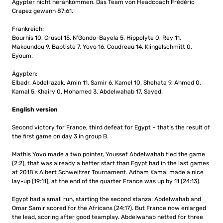
Ägypter nicht herankommen. Das Team von Headcoach Frédéric
Crapez gewann 87:61.
Frankreich:
Bourhis 10, Crusol 15, N’Gondo-Bayela 5, Hippolyte 0, Rey 11,
Makoundou 9, Baptiste 7, Yovo 16, Coudreau 14, Klingelschmitt 0,
Eyoum.
Ägypten:
Elbadr, Abdelrazak, Amin 11, Samir 6, Kamel 10, Shehata 9, Ahmed 0,
Kamal 5, Khairy 0, Mohamed 3, Abdelwahab 17, Sayed.
English version
Second victory for France, third defeat for Egypt – that’s the result of
the first game on day 3 in group B.
Mathis Yovo made a two pointer, Youssef Abdelwahab tied the game
(2:2), that was already a better start than Egypt had in the last games
at 2018’s Albert Schweitzer Tournament. Adham Kamal made a nice
lay-up (19:11), at the end of the quarter France was up by 11 (24:13).
Egypt had a small run, starting the second stanza: Abdelwahab and
Omar Samir scored for the Africans (24:17). But France now enlarged
the lead, scoring after good teamplay. Abdelwahab netted for three