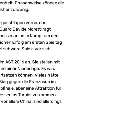
genheit. Phasenweise können die
isher zu wenig.
 ungeschlagen vorne, das
Guard Davide Moretti ragt
uss man beim Kampf um den
lichen Erfolg am ersten Spieltag
i schwere Spiele vor sich.
m AST 2016 an. Sie stellen mit
nd einer Niederlage. Es wird
ortsetzen können. Vieles hätte
Sieg gegen die Franzosen im
inale, aber eine Attraktion für
esser ins Turnier zu kommen.
or allem China, sind allerdings