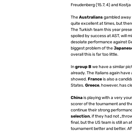
Freudenberg (15.7, 4) and Kostja 
The
Australians
gambled away a 
quite excellent at times, but ther
The Turkish team this year presen
spoiled by success at AST, will m
desolate performance against Ger
biggest problem of the
Japanes
overall this is far too little.
In
group B
we have a similar pic
already.
The Italians again have
showed.
France
is also a candida
States.
Greece
, however, has cl
China
is playing w
ith a very you
scorer of the tournament and the
continue their strong performan
selection
, if they had not „thr
final, but the US team is still an
tournament better and better.
Af