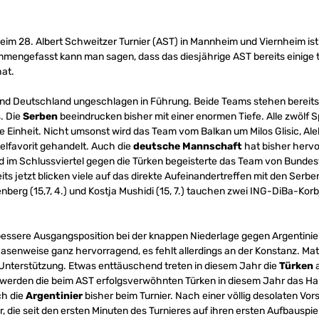
im 28. Albert Schweitzer Turnier (AST) in Mannheim und Viernheim ist e
engefasst kann man sagen, dass das diesjährige AST bereits einige tol
hat.
und Deutschland ungeschlagen in Führung. Beide Teams stehen bereits m
. Die
Serben
beeindrucken bisher mit einer enormen Tiefe. Alle zwölf S
ke Einheit. Nicht umsonst wird das Team vom Balkan um Milos Glisic, A
telfavorit gehandelt. Auch die
deutsche Mannschaft
hat bisher hervo
 im Schlussviertel gegen die Türken begeisterte das Team von Bundestr
its jetzt blicken viele auf das direkte Aufeinandertreffen mit den Se
enberg (15,7, 4.) und Kostja Mushidi (15, 7.) tauchen zwei ING-DiBa-Kor
 bessere Ausgangsposition bei der knappen Niederlage gegen Argentin
asenweise ganz hervorragend, es fehlt allerdings an der Konstanz. 
nterstützung. Etwas enttäuschend treten in diesem Jahr die
Türken
a
erden die beim AST erfolgsverwöhnten Türken in diesem Jahr das Halb
ch die
Argentinier
bisher beim Turnier. Nach einer völlig desolaten Vo
 die seit den ersten Minuten des Turnieres auf ihren ersten Aufbauspi