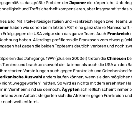
ungsgemäß ist das größte Problem der
Japaner
die körperliche Unterle
chnelligkeit und Treffsicherheit kompensieren, aber insgesamt ist das b
ches Bild. Mit Titelverteidiger Italien und Frankreich liegen zwei Teams
iener
haben wie schon beim letzten AST eine ganz starke Mannschaft. 
n Erfolg gegen die USA zeigte sich das ganze Team. Auch
Frankreich
m
r Rechnung haben. Allerdings profitieren die Franzosen vom etwas glück
ngegen hat gegen die beiden Topteams deutlich verloren und noch zwe
Spielern des Jahrgangs 1999 (plus ein 2000er) treten die
Chinesen
bei
Turniers und brachten sowohl die Italiener als auch die USA an den Ra
e ihre starken Vorstellungen auch gegen Frankreich und Griechenland f
erikanische Auswahl
anders laufen können, wenn sie den möglichen 
e nicht „weggeworfen“ hätten. So wird es nichts mit dem ersehnten Halbf
m in Viernheim sind sie dennoch.
Ägypten
schließlich scheint immer b
land zum Auftakt steigerten sich die Afrikaner gegen Frankreich und v
r noch weit entfernt.