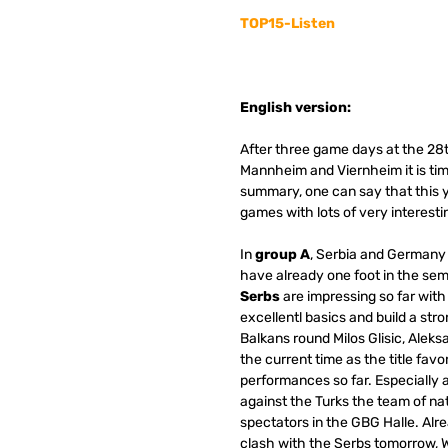
TOP15-Listen
English version:
After three game days at the 28
Mannheim and Viernheim it is time
summary, one can say that this 
games with lots of very interesti
In
group A
, Serbia and Germany 
have already one foot in the semi
Serbs
are impressing so far wit
excellentl basics and build a stro
Balkans round Milos Glisic, Alek
the current time as the title favo
performances so far.
Especially 
against the Turks the team of nat
spectators in the GBG Halle.
Alre
clash with the Serbs tomorrow, 