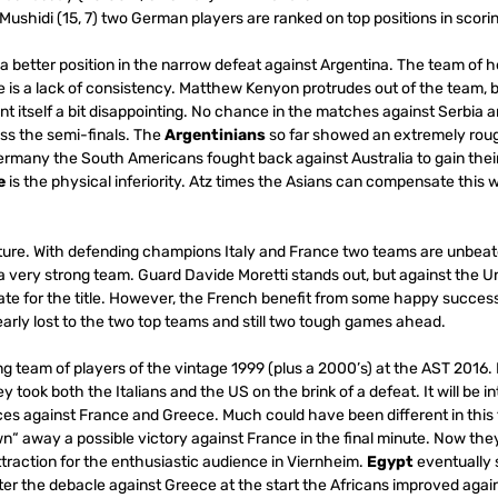
Mushidi (15, 7) two German players are ranked on top positions in scori
better position in the narrow defeat against Argentina.
The team of 
e is a lack of consistency.
Matthew Kenyon protrudes out of the team, b
t itself a
bit disappointing.
No chance in the matches against Serbia a
iss the semi-finals. The
Argentinians
so far showed
an extremely roug
many the South Americans fought back against Australia to gain their 
e
is the physical inferiority. Atz times the
Asians can compensate this w
ture.
With defending champions Italy and France two teams are unbeate
 a very strong team.
Guard Davide Moretti stands out, but against the 
te for the title.
However, the French benefit from some happy success 
early lost to the two top teams and still two tough games ahead.
ng team of players of the vintage 1999 (plus a 2000’s) at the AST 2016.
y took both the Italians and the US on the brink of a defeat.
It will be 
ces against France and Greece.
Much could have been different in this
own“ away a possible victory against France in the final minute. Now the
 attraction for the enthusiastic audience in Viernheim.
Egypt
eventually 
ter the debacle against Greece at the start the Africans improved agai