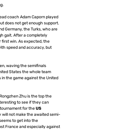
ng.
head coach Adam Caporn played
ut does not get enough support.
nd Germany, the Turks, who are
h gait.
After a completely
first win.
As expected, the
ith speed and accuracy, but
n, waving the semifinals
United States the whole team
in the game against the United
Rongzhen Zhu is the top the
interesting to see if they can
 tournament for the
US
y will not make
the awaited semi-
seems to get into the
nst France and especially against