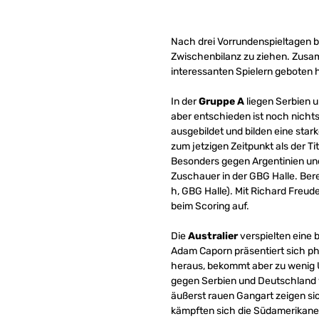
Nach drei Vorrundenspieltagen be
Zwischenbilanz zu ziehen. Zusamm
interessanten Spielern geboten 
In der
Gruppe A
liegen Serbien 
aber entschieden ist noch nichts
ausgebildet und bilden eine star
zum jetzigen Zeitpunkt als der Ti
Besonders gegen Argentinien und
Zuschauer in der GBG Halle. Bere
h, GBG Halle). Mit Richard Freud
beim Scoring auf.
Die
Australier
verspielten eine
Adam Caporn präsentiert sich ph
heraus, bekommt aber zu wenig U
gegen Serbien und Deutschland w
äußerst rauen Gangart zeigen si
kämpften sich die Südamerikaner,