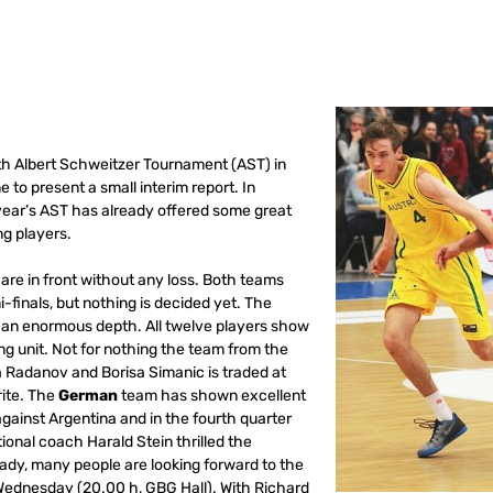
th Albert Schweitzer Tournament (AST) in
 to present a small interim report.
In
year’s AST has already offered some great
ng players.
are in front without any loss.
Both teams
-finals, but nothing is decided yet.
The
h an enormous depth.
All twelve players show
ng unit.
Not for nothing the team from the
sa Radanov and Borisa Simanic is traded at
rite.
The
German
team has shown excellent
against Argentina and in the fourth quarter
ional coach Harald Stein thrilled the
ady, many people are looking forward to the
Wednesday (20.00 h, GBG Hall).
With Richard