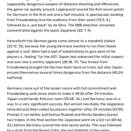
supposedly dangerous weapon of distance shooting and offensively
the game ran quickly around.
Lagerpusch scored the first seven points
for Germany in the first one and a half minutes.
A spectacular dunking
from Freudenberg tore the audience from their seats (13:3, 4.),
followed by a „put back“ by da Silva.
The DBB selection remained
concentrated against the quick Japanese (22: 7, 9).
Henceforth the German game came almost to a standstill stalled
(22:12, 13), because the young Germans wanted to run their heads
against a wall.
Stein had a lopt of substitutions to give each of his
players a „feeling“ for the AST.
Japan had unlearned the initial respect
and was now a worthy opponent (28:18, 17).
Two threes from
Freudenberg brought the German team back on track, but also Japan
proved themselves several times dangerous from the distance (40:24,
halftime).
Germany came out of the locker rooms with full commitment and
Freudenberg sank some shots to make it 49:26 after 24 minutes.
Japan could hardly find any room (55:28, 26.) and Germany was on a
way to a very significant success.
But almost inevitably the sloppiness
returned and Stein called his players together after 29 minutes (61:39).
Prompt it ran better and Kostya Mushidi and Moritz Sanders buried
two triples.
In the final section the Japanese went on a 6:0 run (69:46,
33.) before Germany scored the next seven points.
This was followed
by a dunk from Ferdinand Zylka, the last highlight of the game.