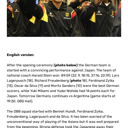
English version:
After the opening ceremony
(photo below)
the German team is
started with a convincing performance a
gainst Japan. The team of
national coach Harald Stein won 89:59 (22: 9, 18:15, 27:16, 22:19).
Lars
Lagerpusch (18), Richard Freudenberg (
photo
18), Ferdinand Zylka
(13), Oscar da Silva (11) and Moritz Sanders (10) were the best German
scorers, while Yuki Mikami and Yudai Nishida had 14
points each for
Japan.
Tomorrow Germany continues vs Argentina (game starts at
19:30, GBG Hall).
The DBB squad started with Bennet Hundt, Ferdinand Zylka,
Freudenberg, Lagerpusch and da Silva. It has been warned of the
unconventional way of playing of the Asians but it was well prepared
from the beginning.
Strong defense took the Japanese away their