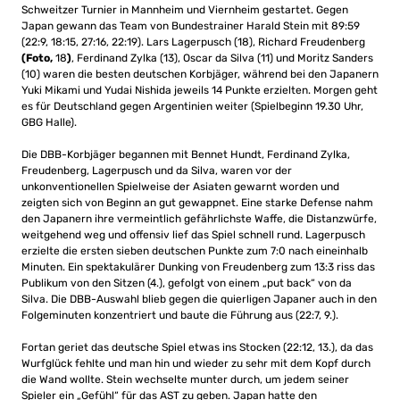
Schweitzer Turnier in Mannheim und Viernheim gestartet. Gegen
Japan gewann das Team von Bundestrainer Harald Stein mit 89:59
(22:9, 18:15, 27:16, 22:19). Lars Lagerpusch (18), Richard Freudenberg
(Foto,
18
)
, Ferdinand Zylka (13), Oscar da Silva (11) und Moritz Sanders
(10) waren die besten deutschen Korbjäger, während bei den Japanern
Yuki Mikami und Yudai Nishida jeweils 14 Punkte erzielten. Morgen geht
es für Deutschland gegen Argentinien weiter (Spielbeginn 19.30 Uhr,
GBG Halle).
Die DBB-Korbjäger begannen mit Bennet Hundt, Ferdinand Zylka,
Freudenberg, Lagerpusch und da Silva, waren vor der
unkonventionellen Spielweise der Asiaten gewarnt worden und
zeigten sich von Beginn an gut gewappnet. Eine starke Defense nahm
den Japanern ihre vermeintlich gefährlichste Waffe, die Distanzwürfe,
weitgehend weg und offensiv lief das Spiel schnell rund. Lagerpusch
erzielte die ersten sieben deutschen Punkte zum 7:0 nach eineinhalb
Minuten. Ein spektakulärer Dunking von Freudenberg zum 13:3 riss das
Publikum von den Sitzen (4.), gefolgt von einem „put back“ von da
Silva. Die DBB-Auswahl blieb gegen die quierligen Japaner auch in den
Folgeminuten konzentriert und baute die Führung aus (22:7, 9.).
Fortan geriet das deutsche Spiel etwas ins Stocken (22:12, 13.), da das
Wurfglück fehlte und man hin und wieder zu sehr mit dem Kopf durch
die Wand wollte. Stein wechselte munter durch, um jedem seiner
Spieler ein „Gefühl“ für das AST zu geben. Japan hatte den