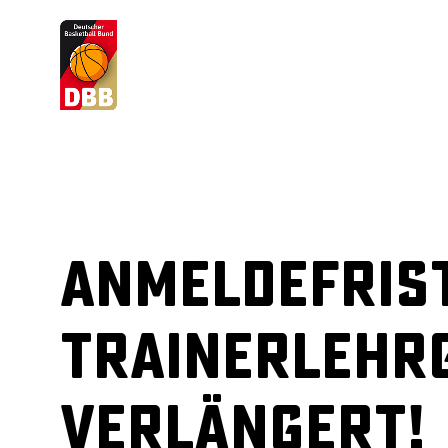
Suchvorschläge
Lorem Ipsum
Dolor Sit
Amet Valputo
Anmeldefris
Trainerlehr
verlängert!