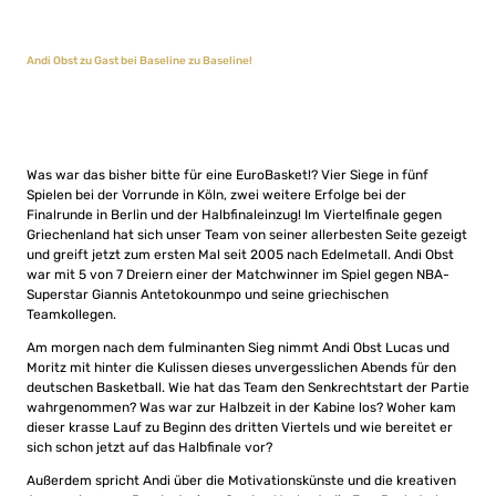
Andi Obst zu Gast bei Baseline zu Baseline!
Was war das bisher bitte für eine EuroBasket!? Vier Siege in fünf
Spielen bei der Vorrunde in Köln, zwei weitere Erfolge bei der
Finalrunde in Berlin und der Halbfinaleinzug! Im Viertelfinale gegen
Griechenland hat sich unser Team von seiner allerbesten Seite gezeigt
und greift jetzt zum ersten Mal seit 2005 nach Edelmetall. Andi Obst
war mit 5 von 7 Dreiern einer der Matchwinner im Spiel gegen NBA-
Superstar Giannis Antetokounmpo und seine griechischen
Teamkollegen.
Am morgen nach dem fulminanten Sieg nimmt Andi Obst Lucas und
Moritz mit hinter die Kulissen dieses unvergesslichen Abends für den
deutschen Basketball. Wie hat das Team den Senkrechtstart der Partie
wahrgenommen? Was war zur Halbzeit in der Kabine los? Woher kam
dieser krasse Lauf zu Beginn des dritten Viertels und wie bereitet er
sich schon jetzt auf das Halbfinale vor?
Außerdem spricht Andi über die Motivationskünste und die kreativen