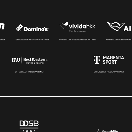
RTNER
OFFIZIELLER PREMIUM-PARTNER
OFFIZIELLER GESUNDHEITSPARTNER
OFFIZIELLER KREUZFAH
OFFIZIELLER HOTELPARTNER
OFFIZIELLER MEDIENPARTNER