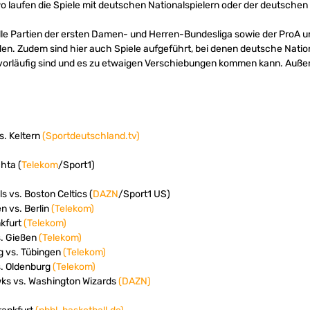
o laufen die Spiele mit deutschen Nationalspielern oder der deutschen
alle Partien der ersten Damen- und Herren-Bundesliga sowie der ProA u
en. Zudem sind hier auch Spiele aufgeführt, bei denen deutsche Nationa
 vorläufig sind und es zu etwaigen Verschiebungen kommen kann. Auße
s. Keltern
(Sportdeutschland.tv)
hta (
Telekom
/Sport1)
s vs. Boston Celtics (
DAZN
/Sport1 US)
n vs. Berlin
(Telekom)
nkfurt
(Telekom)
s. Gießen
(Telekom)
g vs. Tübingen
(Telekom)
s. Oldenburg
(Telekom)
wks vs. Washington Wizards
(DAZN)