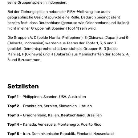
seine Gruppenspiele in Indonesien.
Bei der Ziehung spielen neben der FIBA-Weltrangliste auch
geographische Gesichtspunkte eine Rolle. Dadurch bedingt steht
bereits fest, dass Deutschland (genauso wie Griechenland und Italien)
nicht in einer Gruppe mit Spanien (Topf 1) sein wird.
Die Gruppen A, C (beide Manila, Philippinen), E (Okinawa, Japan) und G
(Jakarta, Indonesien) werden aus Teams der Töpfe 1, 3, 5 und 7
gebildet. Dementsprechend setzen sich die Gruppen B, D (beide
Manila), F (Okinawa) und H (Jakarta) aus Mannschaften der Töpfe 2, 4,
6 und 8 zusammen.
Setzlisten
Topf 1
– Philippinen, Spanien, USA, Australien
Topf 2
– Frankreich, Serbien, Slowenien, Litauen
Topf 3
– Griechenland, Italien,
Deutschland
, Brasilien
Topf 4
– Kanada, Venezuela, Montenegro, Puerto Rico
Topf 5
– Iran, Dominikanische Republik, Finnland, Neuseeland