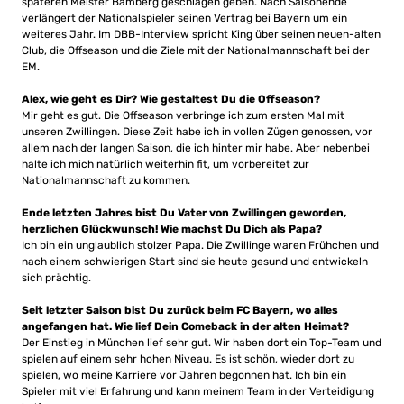
späteren Meister Bamberg geschlagen geben. Nach Saisonende
verlängert der Nationalspieler seinen Vertrag bei Bayern um ein
weiteres Jahr. Im DBB-Interview spricht King über seinen neuen-alten
Club, die Offseason und die Ziele mit der Nationalmannschaft bei der
EM.
Alex, wie geht es Dir? Wie gestaltest Du die Offseason?
Mir geht es gut. Die Offseason verbringe ich zum ersten Mal mit
unseren Zwillingen. Diese Zeit habe ich in vollen Zügen genossen, vor
allem nach der langen Saison, die ich hinter mir habe. Aber nebenbei
halte ich mich natürlich weiterhin fit, um vorbereitet zur
Nationalmannschaft zu kommen.
Ende letzten Jahres bist Du Vater von Zwillingen geworden,
herzlichen Glückwunsch! Wie machst Du Dich als Papa?
Ich bin ein unglaublich stolzer Papa. Die Zwillinge waren Frühchen und
nach einem schwierigen Start sind sie heute gesund und entwickeln
sich prächtig.
Seit letzter Saison bist Du zurück beim FC Bayern, wo alles
angefangen hat. Wie lief Dein Comeback in der alten Heimat?
Der Einstieg in München lief sehr gut. Wir haben dort ein Top-Team und
spielen auf einem sehr hohen Niveau. Es ist schön, wieder dort zu
spielen, wo meine Karriere vor Jahren begonnen hat. Ich bin ein
Spieler mit viel Erfahrung und kann meinem Team in der Verteidigung