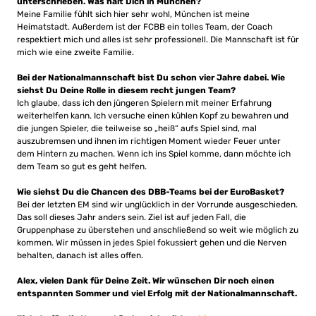
unterschrieben. Was hält Dich in München?
Meine Familie fühlt sich hier sehr wohl, München ist meine
Heimatstadt. Außerdem ist der FCBB ein tolles Team, der Coach
respektiert mich und alles ist sehr professionell. Die Mannschaft ist für
mich wie eine zweite Familie.
Bei der Nationalmannschaft bist Du schon vier Jahre dabei. Wie
siehst Du Deine Rolle in diesem recht jungen Team?
Ich glaube, dass ich den jüngeren Spielern mit meiner Erfahrung
weiterhelfen kann. Ich versuche einen kühlen Kopf zu bewahren und
die jungen Spieler, die teilweise so „heiß“ aufs Spiel sind, mal
auszubremsen und ihnen im richtigen Moment wieder Feuer unter
dem Hintern zu machen. Wenn ich ins Spiel komme, dann möchte ich
dem Team so gut es geht helfen.
Wie siehst Du die Chancen des DBB-Teams bei der EuroBasket?
Bei der letzten EM sind wir unglücklich in der Vorrunde ausgeschieden.
Das soll dieses Jahr anders sein. Ziel ist auf jeden Fall, die
Gruppenphase zu überstehen und anschließend so weit wie möglich zu
kommen. Wir müssen in jedes Spiel fokussiert gehen und die Nerven
behalten, danach ist alles offen.
Alex, vielen Dank für Deine Zeit. Wir wünschen Dir noch einen
entspannten Sommer und viel Erfolg mit der Nationalmannschaft.