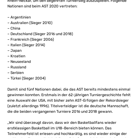
Rhein-Neckar, um den begehrten Turniersieg auszuspielen. Folgende
Nationen sind beim AST 2020 vertreten:
– Argentinien
– Australien (Sieger 2010)
– China
– Deutschland (Sieger 2016 und 2018)
– Frankreich (Sieger 2006)
– Italien (Sieger 2014)
– Japan
– Kroatien
– Neuseeland
– Russland
– Serbien
– Türkei (Sieger 2004)
Damit sind fünf Nationen dabei, die das AST bereits mindestens einmal
gewinnen konnten. Erstmals in der 62-jährigen Turniergeschichte fehlt
eine Auswahl der USA, mit bisher zehn AST-Erfolgen der Rekordsieger
(zuletzt allerdings 1996). Titelverteidiger ist die deutsche Mannschaft,
die die beiden vergangenen Turniere 2016 und 2018 gewann.
„Wir sind überzeugt davon, dass wir den Basketballfans wieder
erstklassigen Basketball im U18-Bereich bieten können. Das
Teilnehmerfeld ist erlesen und hochkarätig, es sind wieder einige der