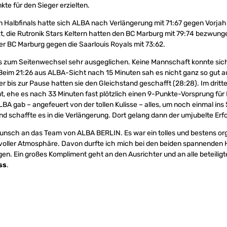
kte für den Sieger erzielten.
 Halbfinals hatte sich ALBA nach Verlängerung mit 71:67 gegen Vorjah
, die Rutronik Stars Keltern hatten den BC Marburg mit 79:74 bezwung
er BC Marburg gegen die Saarlouis Royals mit 73:62.
bis zum Seitenwechsel sehr ausgeglichen. Keine Mannschaft konnte sich
eim 21:26 aus ALBA-Sicht nach 15 Minuten sah es nicht ganz so gut au
 bis zur Pause hatten sie den Gleichstand geschafft (28:28). Im dritten
t, ehe es nach 33 Minuten fast plötzlich einen 9-Punkte-Vorsprung für 
BA gab – angefeuert von der tollen Kulisse – alles, um noch einmal ins 
schaffte es in die Verlängerung. Dort gelang dann der umjubelte Erfo
nsch an das Team von ALBA BERLIN. Es war ein tolles und bestens org
voller Atmosphäre. Davon durfte ich mich bei den beiden spannenden H
en. Ein großes Kompliment geht an den Ausrichter und an alle beteilig
ss
.