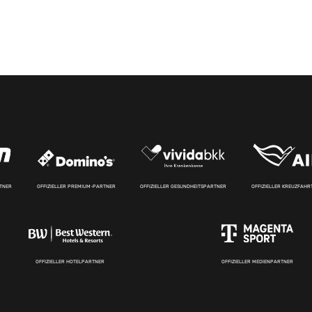
RTNER
OFFIZIELLER PREMIUM-PARTNER
OFFIZIELLER GESUNDHEITSPARTNER
OFFIZIELLER KREUZFAH
OFFIZIELLER HOTELPARTNER
OFFIZIELLER MEDIENPARTNER