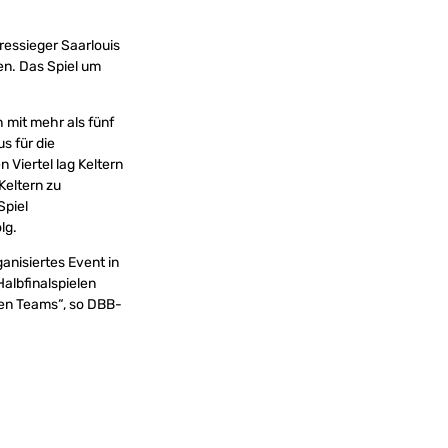
ressieger Saarlouis
en. Das Spiel um
 mit mehr als fünf
s für die
 Viertel lag Keltern
Keltern zu
Spiel
lg.
anisiertes Event in
albfinalspielen
ten Teams“, so DBB-