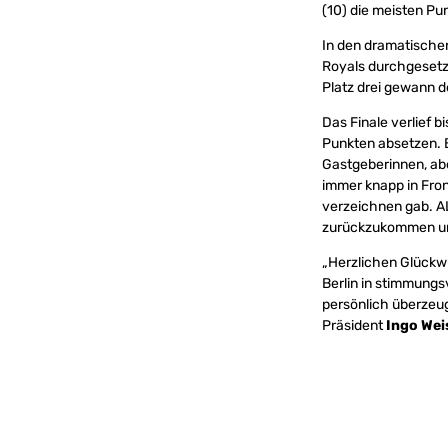
(10) die meisten Pun
In den dramatischen
Royals durchgesetzt
Platz drei gewann d
Das Finale verlief 
Punkten absetzen. B
Gastgeberinnen, aber
immer knapp in Fron
verzeichnen gab. AL
zurückzukommen und 
„Herzlichen Glückwu
Berlin in stimmungs
persönlich überzeug
Präsident
Ingo Wei