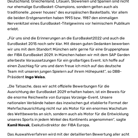
Deutschland, Griechenland, Litauen, Slowenien und Spanien sind nicht
nur ehemalige EuroBasket-Champions, sondern gelten auch als
traditionelle „power houses“ des europäischen Basketballs. Vor allem
die beiden Erstgenannten haben 1993 bzw. 1987 den einmaligen
Nervenkitzel eines EuroBasket-Titelgewinns vor heimischem Publikum
erlebt.
„Für uns sind die Erinnerungen an die EuroBasket2022 und auch die
EuroBasket 2015 noch sehr klar. Mit diesen guten Gedanken bewerben
wir uns mit dem Standort München sehr gerne für eine Gruppenphase
der FIBA EuroBasket 2029. In München haben wir mit dem SAP Garden
allerbeste Voraussetzungen für ein großartiges Event. Ich hoffe auf
einen Zuschlag für uns und dann freue ich mich auf das deutsche
Team mit unseren jungen Spielern auf ihrem Höhepunkt“, so DBB-
Präsident
Ingo Weiss
.
„Die Tatsache, dass wir acht offizielle Bewerbungen für die
Ausrichtung der EuroBasket 2029 erhalten haben, ist ein Beweis für
die enorme Reichweite von Europas Vorzeige-Event. Unsere
nationalen Verbände haben das inzwischen gut etablierte Format der
Mehrfachausrichtung nicht nur als Motor für ein enormes Wachstum
des Wettbewerbs an sich, sondern auch als Motor für die Entwicklung
unseres Sports in jedem Winkel des Kontinents angenommen“, sagte
Kamil Novak
, Exekutivdirektor der FIBA Europa.
Das Auswahlverfahren wird mit der detaillierten Bewertung aller acht