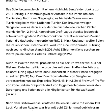
Braunschweig) mit 17 Punkten.
Das Spiel begann gleich mit einem Highlight: Sengfelder dunkte zur
2:0-Führung. Ein stimmungsvoller Auftakt in die Partie um den
Turniersieg. Nach zwei Siegen ging es für beide Teams um den
Turniersieg beim Vier-Nationen-Turnier. Der Braunschweiger
Sengelder war es dann auch, der die nächsten deutschen Zähler
markierte (4:4, 2. Min.). Nach einem Grof-Layup stockte jedoch die
schwarz-rot-goldene Punkteproduktion. Drei Dreier und ein Zweier
ließen die Gastgeber nun enteilen (6:17, 5. Min.). Und auch weiter fielen
die italienischen Distanzwürfe, wodurch eine Zwölfpunkte-Führung
nach sechs Minuten stand (8:20). Acht Zähler von Kone sorgten zur
Viertelpause dann für etwas Entlastung (16:26).
Auch im zweiten Viertel probierten es die Azzurri weiter viel aus der
Distanz. Zwischenzeitlich wurde dies mit einer 14-Punkte-Führung
belohnt. Einzig Agva hatte den Hausherren in dieser Phase entgegen
zu setzen (24:37, 16.). Zwei Downtown-Treffer von Sengfelder
verbesserten nun das Ergebniss (30:41, 18. Min.). Zwei Freiwurf-Treffer
von Kone und ein Dreipunkt-Wurf von Figge beschlossen den ersten
Durchgang und ließen noch alle Möglichkeiten für Halbzeit zwei
(37:48).
Nach dem Seitenwechsel eröffnete Italien die Partie mit einem 11:0-
Lauf. Vor allem Ruzzier war hier mit acht Zählern maßgeblich dran