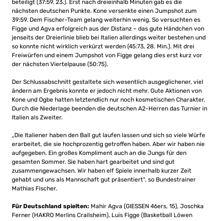
beteiligt (37:59, 23.). Erst nach dreieinhalb Minuten gab es die
nächsten deutschen Punkte. Kone versenkte einen Jumpshot zum
39:59. Dem Fischer-Team gelang weiterhin wenig. So versuchten es
Figge und Agva erfolgreich aus der Distanz – das gute Händchen von
jenseits der Dreierlinie blieb bei Italien allerdings weiter bestehen und
so konnte nicht wirklich verkürzt werden (45:73, 28. Min.). Mit drei
Freiwürfen und einem Jumpshot von Figge gelang dies erst kurz vor
der nächsten Viertelpause (50:75).
Der Schlussabschnitt gestaltete sich wesentlich ausgeglichener, viel
ändern am Ergebnis konnte er jedoch nicht mehr. Gute Aktionen von
Kone und Ogbe hatten letztendlich nur noch kosmetischen Charakter.
Durch die Niederlage beenden die deutschen A2-Herren das Turnier in
Italien als Zweiter.
„Die Italiener haben den Ball gut laufen lassen und sich so viele Würfe
erarbeitet, die sie hochprozentig getroffen haben. Aber wir haben nie
aufgegeben. Ein großes Kompliment auch an die Jungs für den
gesamten Sommer. Sie haben hart gearbeitet und sind gut
zusammengewachsen. Wir haben elf Spiele innerhalb kurzer Zeit
gehabt und uns als Mannschaft gut präsentiert“, so Bundestrainer
Mathias Fischer.
Für Deutschland spielten:
Mahir Agva (GIESSEN 46ers, 15), Joschka
Ferner (HAKRO Merlins Crailsheim), Luis Figge (Basketball Löwen