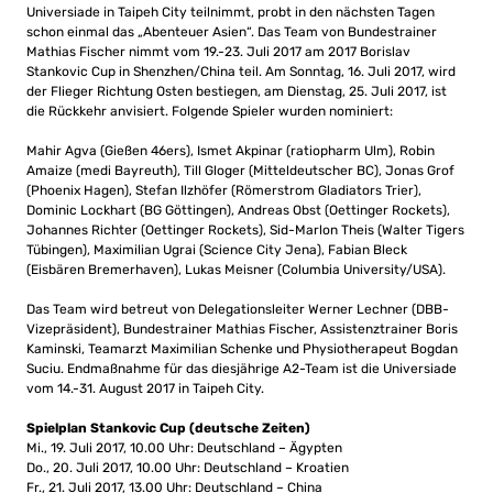
Universiade in Taipeh City teilnimmt, probt in den nächsten Tagen
schon einmal das „Abenteuer Asien“. Das Team von Bundestrainer
Mathias Fischer nimmt vom 19.-23. Juli 2017 am 2017 Borislav
Stankovic Cup in Shenzhen/China teil. Am Sonntag, 16. Juli 2017, wird
der Flieger Richtung Osten bestiegen, am Dienstag, 25. Juli 2017, ist
die Rückkehr anvisiert. Folgende Spieler wurden nominiert:
Mahir Agva (Gießen 46ers), Ismet Akpinar (ratiopharm Ulm), Robin
Amaize (medi Bayreuth), Till Gloger (Mitteldeutscher BC), Jonas Grof
(Phoenix Hagen), Stefan Ilzhöfer (Römerstrom Gladiators Trier),
Dominic Lockhart (BG Göttingen), Andreas Obst (Oettinger Rockets),
Johannes Richter (Oettinger Rockets), Sid-Marlon Theis (Walter Tigers
Tübingen), Maximilian Ugrai (Science City Jena), Fabian Bleck
(Eisbären Bremerhaven), Lukas Meisner (Columbia University/USA).
Das Team wird betreut von Delegationsleiter Werner Lechner (DBB-
Vizepräsident), Bundestrainer Mathias Fischer, Assistenztrainer Boris
Kaminski, Teamarzt Maximilian Schenke und Physiotherapeut Bogdan
Suciu. Endmaßnahme für das diesjährige A2-Team ist die Universiade
vom 14.-31. August 2017 in Taipeh City.
Spielplan Stankovic Cup (deutsche Zeiten)
Mi., 19. Juli 2017, 10.00 Uhr: Deutschland – Ägypten
Do., 20. Juli 2017, 10.00 Uhr: Deutschland – Kroatien
Fr., 21. Juli 2017, 13.00 Uhr: Deutschland – China