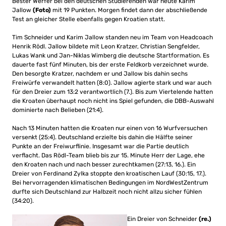
Bester Werfer bei den deutschen Studierenden war heute Karim
Jallow
(Foto)
mit 19 Punkten. Morgen findet dann der abschließende
Test an gleicher Stelle ebenfalls gegen Kroatien statt.
Tim Schneider und Karim Jallow standen neu im Team von Headcoach
Henrik Rödl. Jallow bildete mit Leon Kratzer, Christian Sengfelder,
Lukas Wank und Jan-Niklas Wimberg die deutsche Startformation. Es
dauerte fast fünf Minuten, bis der erste Feldkorb verzeichnet wurde.
Den besorgte Kratzer, nachdem er und Jallow bis dahin sechs
Freiwürfe verwandelt hatten (8:0). Jallow agierte stark und war auch
für den Dreier zum 13:2 verantwortlich (7.). Bis zum Viertelende hatten
die Kroaten überhaupt noch nicht ins Spiel gefunden, die DBB-Auswahl
dominierte nach Belieben (21:4).
Nach 13 Minuten hatten die Kroaten nur einen von 16 Wurfversuchen
versenkt (25:4). Deutschland erzielte bis dahin die Hälfte seiner
Punkte an der Freiwurflinie. Insgesamt war die Partie deutlich
verflacht. Das Rödl-Team blieb bis zur 15. Minute Herr der Lage, ehe
den Kroaten nach und nach besser zurechtkamen (27:13, 16.). Ein
Dreier von Ferdinand Zylka stoppte den kroatischen Lauf (30:15, 17.).
Bei hervorragenden klimatischen Bedingungen im NordWestZentrum
durfte sich Deutschland zur Halbzeit noch nicht allzu sicher fühlen
(34:20).
Ein Dreier von Schneider
(re.)