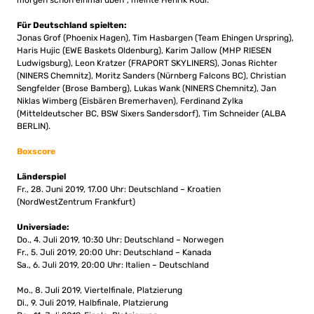
morgen schon einmal üben“, meinte Henrik Rödl.
Für Deutschland spielten:
Jonas Grof (Phoenix Hagen), Tim Hasbargen (Team Ehingen Urspring),
Haris Hujic (EWE Baskets Oldenburg), Karim Jallow (MHP RIESEN
Ludwigsburg), Leon Kratzer (FRAPORT SKYLINERS), Jonas Richter
(NINERS Chemnitz), Moritz Sanders (Nürnberg Falcons BC), Christian
Sengfelder (Brose Bamberg), Lukas Wank (NINERS Chemnitz), Jan
Niklas Wimberg (Eisbären Bremerhaven), Ferdinand Zylka
(Mitteldeutscher BC, BSW Sixers Sandersdorf), Tim Schneider (ALBA
BERLIN).
Boxscore
Länderspiel
Fr., 28. Juni 2019, 17.00 Uhr: Deutschland – Kroatien
(NordWestZentrum Frankfurt)
Universiade:
Do., 4. Juli 2019, 10:30 Uhr: Deutschland – Norwegen
Fr., 5. Juli 2019, 20:00 Uhr: Deutschland – Kanada
Sa., 6. Juli 2019, 20:00 Uhr: Italien – Deutschland
Mo., 8. Juli 2019, Viertelfinale, Platzierung
Di., 9. Juli 2019, Halbfinale, Platzierung