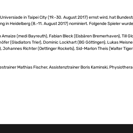
niversiade in Taipei City (19.-30. August 2017) ernst wird, hat Bundes
ng in Heidelberg (8.-11. August 2017) nominiert. Folgende Spieler wurd
 Amaize (medi Bayreuth), Fabian Bleck (Eisbären Bremerhaven), Till Gl
höfer (Gladiators Trier), Dominic Lockhart (BG Göttingen), Lukas Meisn
, Johannes Richter (Oettinger Rockets), Sid-Marlon Theis (Walter Tiger
strainer Mathias Fischer, Assistenztrainer Boris Kaminski, Physiother