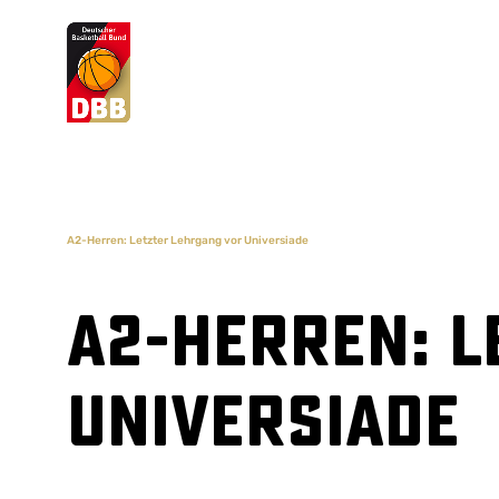
Suchvorschläge
Lorem Ipsum
Dolor Sit
Amet Valputo
A2-Herren: Letzter Lehrgang vor Universiade
A2-Herren: L
Universiade