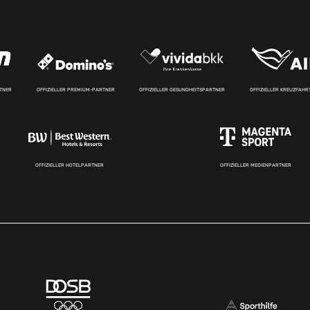
RTNER
OFFIZIELLER PREMIUM-PARTNER
OFFIZIELLER GESUNDHEITSPARTNER
OFFIZIELLER KREUZFAH
OFFIZIELLER HOTELPARTNER
OFFIZIELLER MEDIENPARTNER