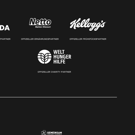
RTPARTNER
OFFIZIELLER ERNÄHRUNGSPARTNER
OFFIZIELLER FRÜHSTÜCKSPARTNER
OFFIZIELLER CHARITY-PARTNER