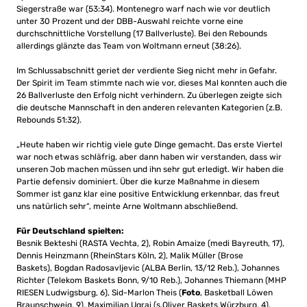
Siegerstraße war (53:34). Montenegro warf nach wie vor deutlich
unter 30 Prozent und der DBB-Auswahl reichte vorne eine
durchschnittliche Vorstellung (17 Ballverluste). Bei den Rebounds
allerdings glänzte das Team von Woltmann erneut (38:26).
Im Schlussabschnitt geriet der verdiente Sieg nicht mehr in Gefahr.
Der Spirit im Team stimmte nach wie vor, dieses Mal konnten auch die
26 Ballverluste den Erfolg nicht verhindern. Zu überlegen zeigte sich
die deutsche Mannschaft in den anderen relevanten Kategorien (z.B.
Rebounds 51:32).
„Heute haben wir richtig viele gute Dinge gemacht. Das erste Viertel
war noch etwas schläfrig, aber dann haben wir verstanden, dass wir
unseren Job machen müssen und ihn sehr gut erledigt. Wir haben die
Partie defensiv dominiert. Über die kurze Maßnahme in diesem
Sommer ist ganz klar eine positive Entwicklung erkennbar, das freut
uns natürlich sehr“, meinte Arne Woltmann abschließend.
Für Deutschland spielten:
Besnik Bekteshi (RASTA Vechta, 2), Robin Amaize (medi Bayreuth, 17),
Dennis Heinzmann (RheinStars Köln, 2), Malik Müller (Brose
Baskets), Bogdan Radosavljevic (ALBA Berlin, 13/12 Reb.), Johannes
Richter (Telekom Baskets Bonn, 9/10 Reb.), Johannes Thiemann (MHP
RIESEN Ludwigsburg, 6), Sid-Marlon Theis (
Foto
, Basketball Löwen
Braunschweig, 9), Maximilian Ugrai (s.Oliver Baskets Würzburg, 4),