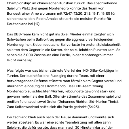
Championship“ im chinesischen Kunshan zurück. Das abschließende
Spiel um Platz drei gegen Montenegro konnte das Team von
Bundestrainer Arne Woltmann mit 72:47 (13:20, 21:3, 19:11, 19:13) für
sich entscheiden, Robin Amaize steuerte die meisten Punkte für
Deutschland bei (17).
Das DBB-Team kam nicht gut ins Spiel. Wieder einmal zeigten sich
Schwächen beim Ballvortrag gegen die aggressiv verteidigenden
Montenegriner. Sieben deutsche Ballverluste im ersten Spielabschnitt
spielten dem Gegner in die Karten, der so zu leichten Punkten kam. So
sahen die 3.000 Zuschauer eine Partie, in der Montenegro immer
leicht vorne lag.
Was folgte war das bisher stärkste Viertel der ING-DiBa-Korbjäger im
Turnier. Der buchstäbliche Ruck ging durchs Team, mit einer
hervorragenden Defense stürmte man förmlich am Gegner vorbei und
übernahm eindeutig das Kommando. Das DBB-Team zwang
Montenegro zu schlechten Würfen, reboundete gewohnt stark und
gewann mehrmals den Ball. Offensiv stimmte das Zusammenspiel und
endlich fielen auch zwei Dreier (Johannes Richter, Sid-Marlon Theis).
Zum Seitenwechsel hatte sich die Partie gedreht (34:23).
Deutschland blieb auch nach der Pause dominant und konnte sich
weiter absetzen. Es war eine echte Teamleistung mit allen zehn
Spielern, die dafür sorgte, dass man nach 30 Minuten klar auf der