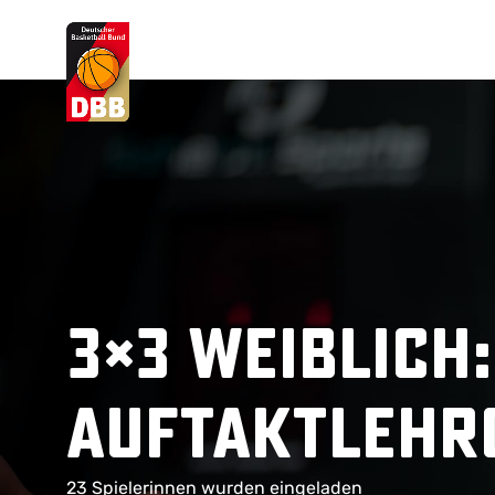
Suchvorschläge
Lorem Ipsum
Dolor Sit
Amet Valputo
3×3 weiblich
Auftaktlehr
23 Spielerinnen wurden eingeladen