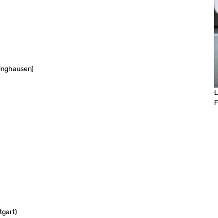
linghausen)
)
L
F
tgart)