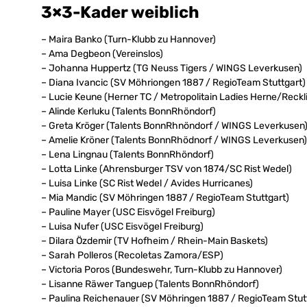
3×3-Kader weiblich
– Maira Banko (Turn-Klubb zu Hannover)
– Ama Degbeon (Vereinslos)
– Johanna Huppertz (TG Neuss Tigers / WINGS Leverkusen)
– Diana Ivancic (SV Möhriongen 1887 / RegioTeam Stuttgart)
– Lucie Keune (Herner TC / Metropolitain Ladies Herne/Reck
– Alinde Kerluku (Talents BonnRhöndorf)
– Greta Kröger (Talents BonnRhnöndorf / WINGS Leverkusen
– Amelie Kröner (Talents BonnRhödnorf / WINGS Leverkusen)
– Lena Lingnau (Talents BonnRhöndorf)
– Lotta Linke (Ahrensburger TSV von 1874/SC Rist Wedel)
– Luisa Linke (SC Rist Wedel / Avides Hurricanes)
– Mia Mandic (SV Möhringen 1887 / RegioTeam Stuttgart)
– Pauline Mayer (USC Eisvögel Freiburg)
– Luisa Nufer (USC Eisvögel Freiburg)
– Dilara Özdemir (TV Hofheim / Rhein-Main Baskets)
– Sarah Polleros (Recoletas Zamora/ESP)
– Victoria Poros (Bundeswehr, Turn-Klubb zu Hannover)
– Lisanne Räwer Tanguep (Talents BonnRhöndorf)
– Paulina Reichenauer (SV Möhringen 1887 / RegioTeam Stut