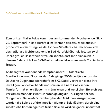
3×3-Weekend zum dritten Mal in Bad Hersfeld
Zum dritten Mal in Folge kommt es am kommenden Wochenende (19. –
22. September) in Bad Hersfeld im Rahmen des 3×3-Weekend zur
großen Talentsichtung des deutschen 3×3-Bereichs. Nachdem sich
das nationale Sichtungsevent in Bad Hersfeld über die letzten zwei
Jahre großer Beliebtheit erfreuen konnte, darf man sich auch in
diesem Jahr auf tollen 3×3-Basketball und drei spannende Turniertage
freuen.
An besagtem Wochenende kämpfen über 100 talentierte
Sportlerinnen und Sportler der Jahrgänge 2008 und jünger um die
Deutsche Jugendmeisterschaft im 3×3. Dabei vertreten diese ihre
jeweiligen Landesverbände und spielen in einem klassischen
Turnierformat einen Sieger im männlichen und weiblichen Bereich aus.
Vor etwas mehr als zwölf Monaten gelang die Thüringen bei den
Jungen und Baden-Württemberg bei den Mädchen. Ausgetragen
werden die Spiele auf drei mobilen Olympia-Spielflächen, durch eine
zusätzliche Korbanlage zum freien Spielen wird die ganze Innenstadt