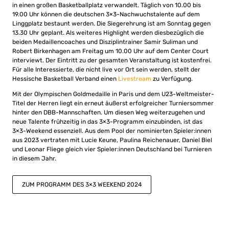
in einen großen Basketballplatz verwandelt. Täglich von 10.00 bis
19.00 Uhr können die deutschen 3×3-Nachwuchstalente auf dem
Linggplatz bestaunt werden. Die Siegerehrung ist am Sonntag gegen
13.30 Uhr geplant. Als weiteres Highlight werden diesbezüglich die
beiden Medaillencoaches und Disziplintrainer Samir Suliman und
Robert Birkenhagen am Freitag um 10.00 Uhr auf dem Center Court
interviewt.
Der Eintritt zu der gesamten Veranstaltung ist kostenfrei.
Für alle Interessierte, die nicht live vor Ort sein werden, stellt der
Hessische Basketball Verband einen
Livestream
zu Verfügung.
Mit der Olympischen Goldmedaille in Paris und dem U23-Weltmeister-
Titel der Herren liegt ein erneut äußerst erfolgreicher Turniersommer
hinter den DBB-Mannschaften. Um diesen Weg weiterzugehen und
neue Talente frühzeitig in das 3×3-Programm einzubinden, ist das
3×3-Weekend essenziell. Aus dem Pool der nominierten Spieler:innen
aus 2023 vertraten mit Lucie Keune, Paulina Reichenauer, Daniel Biel
und Leonar Fliege gleich vier Spieler:innen Deutschland bei Turnieren
in diesem Jahr.
ZUM PROGRAMM DES 3×3 WEEKEND 2024