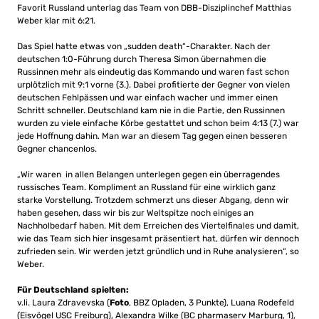
Favorit Russland unterlag das Team von DBB-Disziplinchef Matthias
Weber klar mit 6:21.
Das Spiel hatte etwas von „sudden death“-Charakter. Nach der
deutschen 1:0-Führung durch Theresa Simon übernahmen die
Russinnen mehr als eindeutig das Kommando und waren fast schon
urplötzlich mit 9:1 vorne (3.). Dabei profitierte der Gegner von vielen
deutschen Fehlpässen und war einfach wacher und immer einen
Schritt schneller. Deutschland kam nie in die Partie, den Russinnen
wurden zu viele einfache Körbe gestattet und schon beim 4:13 (7.) war
jede Hoffnung dahin. Man war an diesem Tag gegen einen besseren
Gegner chancenlos.
„Wir waren in allen Belangen unterlegen gegen ein überragendes
russisches Team. Kompliment an Russland für eine wirklich ganz
starke Vorstellung. Trotzdem schmerzt uns dieser Abgang, denn wir
haben gesehen, dass wir bis zur Weltspitze noch einiges an
Nachholbedarf haben. Mit dem Erreichen des Viertelfinales und damit,
wie das Team sich hier insgesamt präsentiert hat, dürfen wir dennoch
zufrieden sein. Wir werden jetzt gründlich und in Ruhe analysieren“, so
Weber.
Für Deutschland spielten:
v.li. Laura Zdravevska (
Foto
, BBZ Opladen, 3 Punkte), Luana Rodefeld
(Eisvögel USC Freiburg), Alexandra Wilke (BC pharmaserv Marburg, 1),