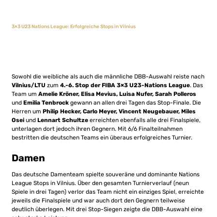
3×3 U23 Nations League: Erfolgreiche Stops in Vilnius
Sowohl die weibliche als auch die männliche DBB-Auswahl reiste nach
Vilnius/LTU
zum
4.-6. Stop der FIBA 3×3 U23-Nations League
. Das
Team um
Amelie Kröner, Elisa Mevius, Luisa Nufer, Sarah Polleros
und
Emilia Tenbrock
gewann an allen drei Tagen das Stop-Finale. Die
Herren um
Philip Hecker, Carlo Meyer, Vincent Neugebauer, Miles
Osei
und
Lennart Schultze
erreichten ebenfalls alle drei Finalspiele,
unterlagen dort jedoch ihren Gegnern. Mit 6/6 Finalteilnahmen
bestritten die deutschen Teams ein überaus erfolgreiches Turnier.
Damen
Das deutsche Damenteam spielte souveräne und dominante Nations
League Stops in Vilnius. Über den gesamten Turnierverlauf (neun
Spiele in drei Tagen) verlor das Team nicht ein einziges Spiel, erreichte
jeweils die Finalspiele und war auch dort den Gegnern teilweise
deutlich überlegen. Mit drei Stop-Siegen zeigte die DBB-Auswahl eine