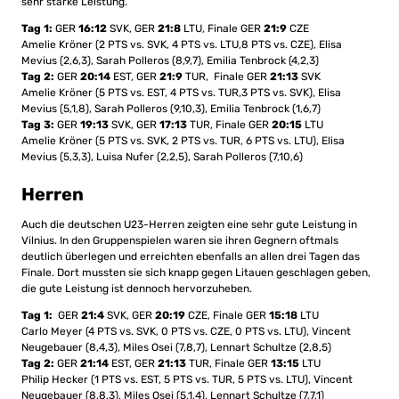
sehr starke Leistung.
Tag 1:
GER
16:12
SVK, GER
21:8
LTU, Finale GER
21:9
CZE
Amelie Kröner (2 PTS vs. SVK, 4 PTS vs. LTU,8 PTS vs. CZE), Elisa
Mevius (2,6,3), Sarah Polleros (8,9,7), Emilia Tenbrock (4,2,3)
Tag 2:
GER
20:14
EST, GER
21:9
TUR, Finale GER
21:13
SVK
Amelie Kröner (5 PTS vs. EST, 4 PTS vs. TUR,3 PTS vs. SVK), Elisa
Mevius (5,1,8), Sarah Polleros (9,10,3), Emilia Tenbrock (1,6,7)
Tag 3:
GER
19:13
SVK, GER
17:13
TUR, Finale GER
20:15
LTU
Amelie Kröner (5 PTS vs. SVK, 2 PTS vs. TUR, 6 PTS vs. LTU), Elisa
Mevius (5,3,3), Luisa Nufer (2,2,5), Sarah Polleros (7,10,6)
Herren
Auch die deutschen U23-Herren zeigten eine sehr gute Leistung in
Vilnius. In den Gruppenspielen waren sie ihren Gegnern oftmals
deutlich überlegen und erreichten ebenfalls an allen drei Tagen das
Finale. Dort mussten sie sich knapp gegen Litauen geschlagen geben,
die gute Leistung ist dennoch hervorzuheben.
Tag 1:
GER
21:4
SVK, GER
20:19
CZE, Finale GER
15:18
LTU
Carlo Meyer (4 PTS vs. SVK, 0 PTS vs. CZE, 0 PTS vs. LTU), Vincent
Neugebauer (8,4,3), Miles Osei (7,8,7), Lennart Schultze (2,8,5)
Tag 2:
GER
21:14
EST, GER
21:13
TUR, Finale GER
13:15
LTU
Philip Hecker (1 PTS vs. EST, 5 PTS vs. TUR, 5 PTS vs. LTU), Vincent
Neugebauer (8,8,3), Miles Osei (5,1,4), Lennart Schultze (7,7,1)