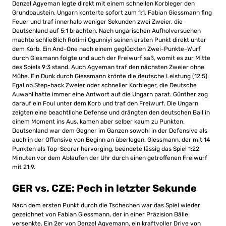
Denzel Agyeman legte direkt mit einem schnellen Korbleger den
Grundbaustein. Ungarn konterte sofort zum 1:1. Fabian Giessmann fing
Feuer und traf innerhalb weniger Sekunden zwei Zweier, die
Deutschland auf 5:1 brachten. Nach ungarischen Aufholversuchen
machte schließlich Rotimi Ogunniyi seinen ersten Punkt direkt unter
dem Korb. Ein And-One nach einem geglückten Zwei-Punkte-Wurf
durch Giesmann folgte und auch der Freiwurf saß, womit es zur Mitte
des Spiels 9:3 stand. Auch Agyeman traf den nächsten Zweier ohne
Mühe. Ein Dunk durch Giessmann krönte die deutsche Leistung (12:5).
Egal ob Step-back Zweier oder schneller Korbleger, die Deutsche
Auwahl hatte immer eine Antwort auf die Ungarn parat. Günther zog
darauf ein Foul unter dem Korb und traf den Freiwurf. Die Ungarn
zeigten eine beachtliche Defense und drängten den deutschen Ball in
einem Moment ins Aus, kamen aber selber kaum zu Punkten.
Deutschland war dem Gegner im Ganzen sowohl in der Defensive als
auch in der Offensive von Beginn an überlegen. Giessmann, der mit 14
Punkten als Top-Scorer hervorging, beendete lässig das Spiel 1:22
Minuten vor dem Ablaufen der Uhr durch einen getroffenen Freiwurf
mit 21:9.
GER vs. CZE: Pech in letzter Sekunde
Nach dem ersten Punkt durch die Tschechen war das Spiel wieder
gezeichnet von Fabian Giessmann, der in einer Präzision Bälle
versenkte. Ein 2er von Denzel Agyemann, ein kraftvoller Drive von