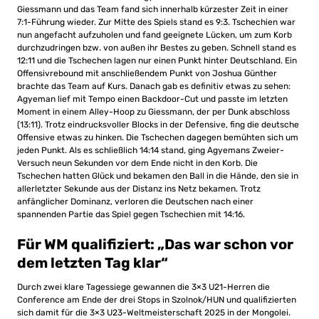
Giessmann und das Team fand sich innerhalb kürzester Zeit in einer
7:1-Führung wieder. Zur Mitte des Spiels stand es 9:3. Tschechien war
nun angefacht aufzuholen und fand geeignete Lücken, um zum Korb
durchzudringen bzw. von außen ihr Bestes zu geben. Schnell stand es
12:11 und die Tschechen lagen nur einen Punkt hinter Deutschland. Ein
Offensivrebound mit anschließendem Punkt von Joshua Günther
brachte das Team auf Kurs. Danach gab es definitiv etwas zu sehen:
Agyeman lief mit Tempo einen Backdoor-Cut und passte im letzten
Moment in einem Alley-Hoop zu Giessmann, der per Dunk abschloss
(13:11). Trotz eindrucksvoller Blocks in der Defensive, fing die deutsche
Offensive etwas zu hinken. Die Tschechen dagegen bemühten sich um
jeden Punkt. Als es schließlich 14:14 stand, ging Agyemans Zweier-
Versuch neun Sekunden vor dem Ende nicht in den Korb. Die
Tschechen hatten Glück und bekamen den Ball in die Hände, den sie in
allerletzter Sekunde aus der Distanz ins Netz bekamen. Trotz
anfänglicher Dominanz, verloren die Deutschen nach einer
spannenden Partie das Spiel gegen Tschechien mit 14:16.
Für WM qualifiziert: „Das war schon vor
dem letzten Tag klar“
Durch zwei klare Tagessiege gewannen die 3×3 U21-Herren die
Conference am Ende der drei Stops in Szolnok/HUN und qualifizierten
sich damit für die 3×3 U23-Weltmeisterschaft 2025 in der Mongolei.