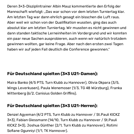
Deren 3×3-Disziplintrainer Albin Mauz kommentierte den Erfolg der
Mannschaft wiefolgt: „Das war schon vor dem letzten Turniertag klar.
Am letzten Tag war dann ehrlich gesagt ein bisschen die Luft raus.
Aber weil wir schon von der Qualifikation wussten, ging das auch
absolut klar am letzten Turniertag. Wir mussten es nicht gewinnen und
dann standen taktische Lerneinheiten im Vordergrund und wir konnten
ein paar neue Sachen ausprobieren, auch wenn wir natürlich trotzdem
gewinnen wollten, gar keine Frage. Aber nach den ersten zwei Tagen
haben wir auf jeden Fall deutlich die Conference gewonnen.“
Für Deutschland spielten (3×3 U21-Damen):
Maira Banko (4/5 PTS, Turn Klubb zu Hannover), Olivia Okpara (3/5,
Wings Leverkusen), Paula Wenemoser (1/3, TG 48 Würzburg), Franka
Wittenberg (6/2, Canisius Golden Griffins).
Für Deutschland spielten (3×3 U21-Herren):
Denzel Agyeman (4/2 PTS, Turn Klubb zu Hannover / St.Pauli KICKZ
3×3), Fabian Giessmann (14/10, Turn Klubb zu Hannover / St.Pauli
KICKZ 3×3), Joshua Günther (2/1, Turn Klubb zu Hannover), Rotimi
Sofiane Ogunniyi (1/1, TK Hannover).