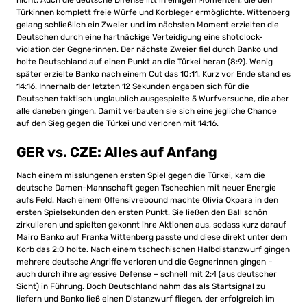
nicht. Auch die deutsche Difense litt in einigen Momenten, die den
Türkinnen komplett freie Würfe und Korbleger ermöglichte. Wittenberg
gelang schließlich ein Zweier und im nächsten Moment erzielten die
Deutschen durch eine hartnäckige Verteidigung eine shotclock-
violation der Gegnerinnen. Der nächste Zweier fiel durch Banko und
holte Deutschland auf einen Punkt an die Türkei heran (8:9). Wenig
später erzielte Banko nach einem Cut das 10:11. Kurz vor Ende stand es
14:16. Innerhalb der letzten 12 Sekunden ergaben sich für die
Deutschen taktisch unglaublich ausgespielte 5 Wurfversuche, die aber
alle daneben gingen. Damit verbauten sie sich eine jegliche Chance
auf den Sieg gegen die Türkei und verloren mit 14:16.
GER vs. CZE: Alles auf Anfang
Nach einem misslungenen ersten Spiel gegen die Türkei, kam die
deutsche Damen-Mannschaft gegen Tschechien mit neuer Energie
aufs Feld. Nach einem Offensivrebound machte Olivia Okpara in den
ersten Spielsekunden den ersten Punkt. Sie ließen den Ball schön
zirkulieren und spielten gekonnt ihre Aktionen aus, sodass kurz darauf
Mairo Banko auf Franka Wittenberg passte und diese direkt unter dem
Korb das 2:0 holte. Nach einem tschechischen Halbdistanzwurf gingen
mehrere deutsche Angriffe verloren und die Gegnerinnen gingen –
auch durch ihre agressive Defense – schnell mit 2:4 (aus deutscher
Sicht) in Führung. Doch Deutschland nahm das als Startsignal zu
liefern und Banko ließ einen Distanzwurf fliegen, der erfolgreich im