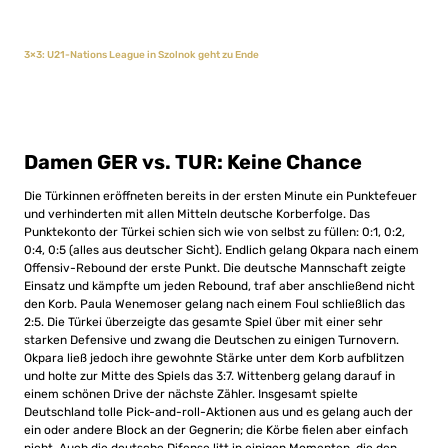
3×3: U21-Nations League in Szolnok geht zu Ende
Damen GER vs. TUR: Keine Chance
Die Türkinnen eröffneten bereits in der ersten Minute ein Punktefeuer
und verhinderten mit allen Mitteln deutsche Korberfolge. Das
Punktekonto der Türkei schien sich wie von selbst zu füllen: 0:1, 0:2,
0:4, 0:5 (alles aus deutscher Sicht). Endlich gelang Okpara nach einem
Offensiv-Rebound der erste Punkt. Die deutsche Mannschaft zeigte
Einsatz und kämpfte um jeden Rebound, traf aber anschließend nicht
den Korb. Paula Wenemoser gelang nach einem Foul schließlich das
2:5. Die Türkei überzeigte das gesamte Spiel über mit einer sehr
starken Defensive und zwang die Deutschen zu einigen Turnovern.
Okpara ließ jedoch ihre gewohnte Stärke unter dem Korb aufblitzen
und holte zur Mitte des Spiels das 3:7. Wittenberg gelang darauf in
einem schönen Drive der nächste Zähler. Insgesamt spielte
Deutschland tolle Pick-and-roll-Aktionen aus und es gelang auch der
ein oder andere Block an der Gegnerin; die Körbe fielen aber einfach