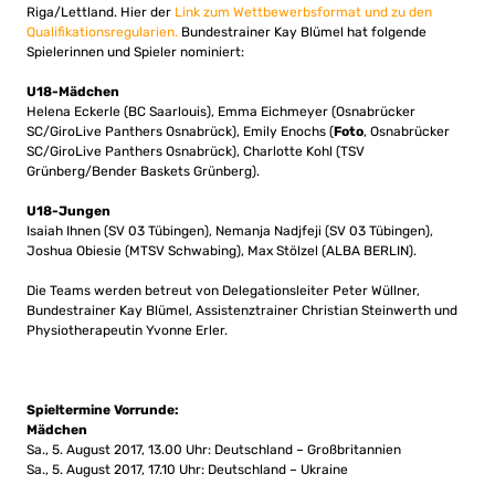
Riga/Lettland. Hier der
Link zum Wettbewerbsformat und zu den
Qualifikationsregularien.
Bundestrainer Kay Blümel hat folgende
Spielerinnen und Spieler nominiert:
U18-Mädchen
Helena Eckerle (BC Saarlouis), Emma Eichmeyer (Osnabrücker
SC/GiroLive Panthers Osnabrück), Emily Enochs (
Foto
, Osnabrücker
SC/GiroLive Panthers Osnabrück), Charlotte Kohl (TSV
Grünberg/Bender Baskets Grünberg).
U18-Jungen
Isaiah Ihnen (SV 03 Tübingen), Nemanja Nadjfeji (SV 03 Tübingen),
Joshua Obiesie (MTSV Schwabing), Max Stölzel (ALBA BERLIN).
Die Teams werden betreut von Delegationsleiter Peter Wüllner,
Bundestrainer Kay Blümel, Assistenztrainer Christian Steinwerth und
Physiotherapeutin Yvonne Erler.
Spieltermine Vorrunde:
Mädchen
Sa., 5. August 2017, 13.00 Uhr: Deutschland – Großbritannien
Sa., 5. August 2017, 17.10 Uhr: Deutschland – Ukraine