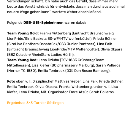
Verbindungen schafft. Ich habe auch das Gefühl, dass immer mehr
Leute das Verständnis dafür entwickeln, dass man durchaus auch mal
neuere Wege gehen kann“, wertete Weber abschließend.
Folgende
DBB-U18-Spielerinnen
waren dabei:
Team Young Gold:
Franka Wittenberg (Eintracht Braunschweig
LionPride/Girls Baskets BS-WF/MTV Wolfenbüttel), Frieda Bühner
(GiroLive Panthers Osnabrück/OSC Junior Panthers), Lina Falk
(Eintracht Braunschweig LionPride/MTV Wolfenbüttel), Olivia Okpara
(BBZ Opladen/RheinStars Ladies Hürth).
Team Young Red:
Lena Dziuba (TSV 1883 Grünberg/Team
Mittelhessen), Lisa Kiefer (BC pharmaserv Marburg), Sarah Polleros
(Herner TC 1880), Emilia Tenbrock (DJK Don Bosco Bamberg).
Foto
oben v. li. Disziplinchef Matthias Weber, Lina Falk, Frieda Bühner,
Emilia Tenbrock, Olivia Okpara, Franka Witttenberg, unten v. li. Lisa
Kiefer, Lena Dziuba, Mit-Organisator Emre Atsür, Sarah Polleros.
Ergebnisse 3×3-Turnier Göttingen