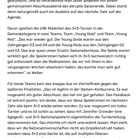
gewünscht. Und so verarbeitete man unter anderem mit einem
gemeinsamen Abschlussabend das abrupte Saisonende. Dabei stand
dann naturgemäß auch ein Ausblick auf das nächste Jahr auf der
Agenda.
Davor spielten die U18-Mädchen das 3×3-Turnier in der
Damenkategorie in zwei Teams, Team „Young Gold“ und Team „Young
Red“. „Das war wieder gut. Die Young Golds waren aus den
Jahrgängen 03 und 04 und die Young Reds aus den Jahrgängen 02
und 03. Das war quasi unser Ersatz-Saisonabschluss. Die Spiele waren
wirklich gut, die Spielerinnen haben sich im 3×3 nachweislich richtig
gut entwickelt über die Maßnahmen, die wir mit ihnen in den
vergangenen Wochen absolviert haben, das konnte man sehr gut
erkennen“, so Weber.
Für beide Teams kam das knappe Aus im Viertelfinale gegen die
späteren Finalisten. „Das ist legitim in der Damen-Konkurrenz. Es war
insgesamt ein guter Abschluss, das hat mir gut gefallen. Das Feedback
ist extrem positiv. Ich denke, dass wir diese Spielerinnen im nächsten
Jahr alle beim 3×3 wiedersehen werden. Es war insgesamt ein tolles
Turnier und es ist schön zu sehen, dass mit Jennifer Crowder eine
5gegen5- und 3×3-Nationalspielerin eigeninitiativ die Turnierleitung
übernommen hat. Das möchte ich nicht unerwähnt lassen. Man sieht,
dass wir die Nationalmannschaften nicht als Einzelkonstrukt haben,
sondern dass 3×3 eine Sache ist, die auf multiplen Ebenen