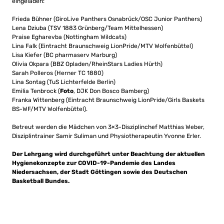
eingeladen:
Frieda Bühner (GiroLive Panthers Osnabrück/OSC Junior Panthers)
Lena Dziuba (TSV 1883 Grünberg/Team Mittelhessen)
Praise Egharevba (Nottingham Wildcats)
Lina Falk (Eintracht Braunschweig LionPride/MTV Wolfenbüttel)
Lisa Kiefer (BC pharmaserv Marburg)
Olivia Okpara (BBZ Opladen/RheinStars Ladies Hürth)
Sarah Polleros (Herner TC 1880)
Lina Sontag (TuS Lichterfelde Berlin)
Emilia Tenbrock (
Foto
, DJK Don Bosco Bamberg)
Franka Wittenberg (Eintracht Braunschweig LionPride/Girls Baskets
BS-WF/MTV Wolfenbüttel).
Betreut werden die Mädchen von 3×3-Disziplinchef Matthias Weber,
Disziplintrainer Samir Suliman und Physiotherapeutin Yvonne Erler.
Der Lehrgang wird durchgeführt unter Beachtung der aktuellen
Hygienekonzepte zur COVID-19-Pandemie des Landes
Niedersachsen, der Stadt Göttingen sowie des Deutschen
Basketball Bundes.