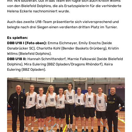
mit 14:4 souverän. Gut in das Team ein fügte sich auch Kristin Willms
von den Bielefeld Dolphins, die als Ersatzspielerin für die verhinderte
Helena Eckerle nachnominiert wurde.
Auch das zweite U18-Team präsentierte sich vielversprechend und
belegte nach drei Siegen einen verdienten dritten Platz im Turnier.
Es spielten:
DBB U18 I (Foto oben):
Emma Eichmeyer, Emily Enochs (beide
Osnabrücker SC), Charlotte Kohl (Bender Baskets Grünberg), Kristin
Willms (Bielefeld Dolphins).
DBB U18 II:
Hannah Schmittendorf, Marnie Falkowski (beide Bielefeld
Dolphins), Mira Eulering (BBZ Opladen/Dragons Rhöndorf), Keira
Eulering (BBZ Opladen).