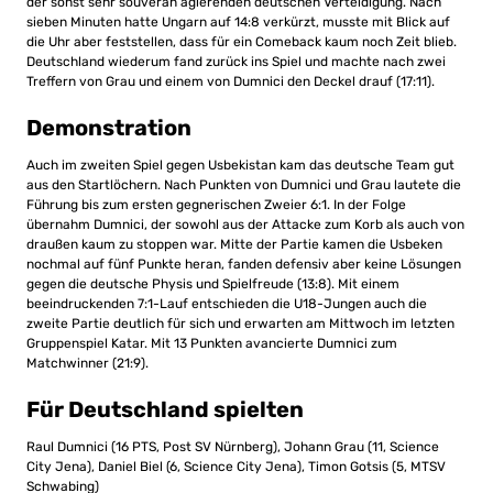
der sonst sehr souverän agierenden deutschen Verteidigung. Nach
sieben Minuten hatte Ungarn auf 14:8 verkürzt, musste mit Blick auf
die Uhr aber feststellen, dass für ein Comeback kaum noch Zeit blieb.
Deutschland wiederum fand zurück ins Spiel und machte nach zwei
Treffern von Grau und einem von Dumnici den Deckel drauf (17:11).
Demonstration
Auch im zweiten Spiel gegen Usbekistan kam das deutsche Team gut
aus den Startlöchern. Nach Punkten von Dumnici und Grau lautete die
Führung bis zum ersten gegnerischen Zweier 6:1. In der Folge
übernahm Dumnici, der sowohl aus der Attacke zum Korb als auch von
draußen kaum zu stoppen war. Mitte der Partie kamen die Usbeken
nochmal auf fünf Punkte heran, fanden defensiv aber keine Lösungen
gegen die deutsche Physis und Spielfreude (13:8). Mit einem
beeindruckenden 7:1-Lauf entschieden die U18-Jungen auch die
zweite Partie deutlich für sich und erwarten am Mittwoch im letzten
Gruppenspiel Katar. Mit 13 Punkten avancierte Dumnici zum
Matchwinner (21:9).
Für Deutschland spielten
Raul Dumnici (16 PTS, Post SV Nürnberg), Johann Grau (11, Science
City Jena), Daniel Biel (6, Science City Jena), Timon Gotsis (5, MTSV
Schwabing)