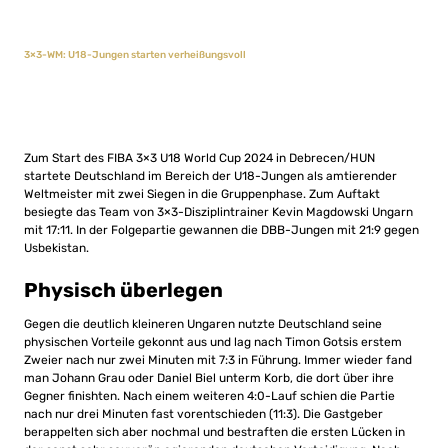
3×3-WM: U18-Jungen starten verheißungsvoll
Zum Start des FIBA 3×3 U18 World Cup 2024 in Debrecen/HUN
startete Deutschland im Bereich der U18-Jungen als amtierender
Weltmeister mit zwei Siegen in die Gruppenphase. Zum Auftakt
besiegte das Team von 3×3-Disziplintrainer Kevin Magdowski Ungarn
mit 17:11. In der Folgepartie gewannen die DBB-Jungen mit 21:9 gegen
Usbekistan.
Physisch überlegen
Gegen die deutlich kleineren Ungaren nutzte Deutschland seine
physischen Vorteile gekonnt aus und lag nach Timon Gotsis erstem
Zweier nach nur zwei Minuten mit 7:3 in Führung. Immer wieder fand
man Johann Grau oder Daniel Biel unterm Korb, die dort über ihre
Gegner finishten. Nach einem weiteren 4:0-Lauf schien die Partie
nach nur drei Minuten fast vorentschieden (11:3). Die Gastgeber
berappelten sich aber nochmal und bestraften die ersten Lücken in