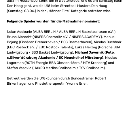
aus) im Hössensportzentrum in Westerstede, ehe es am Samstag nach
Den Haag geht, wo die U18 beim Streetball Masters Den Haag
(Samstag, 08.06.) in der „Männer Elite“ Kategorie antreten wird.
Folgende Spieler wurden für die Maßnahme nominiert:
Nolan Adekunle (ALBA BERLIN / ALBA BERLIN Basketballteam e.V. ),
Bruno Albrecht (NINERS Chemnitz e.V. / NINERS ACADEMY), Manuel
Bojang (Eisbären Bremerhaven / BSG Bremerhaven), Nicolas Buchholz
(EBC Rostock e.V. / EBC Rostock Talents), Lukas Herzog (Porsche BBA
Ludwigsburg / BSG Basket Ludwigsburg),
Michael Javernik (Foto,
s.Oliver Würzburg Akademie / SC Heuchelhof Würzburg)
, Nicolas
Lagerman (ROTH Energie BBA Giessen 46ers / MTV Kronberg) und
Stefan Vasovic (HAKRO Merlins Crailsheim / TSV Crailsheim).
Betreut werden die U18-Jungen durch Bundestrainer Robert
Birkenhagen und Physiotherapeutin Yvonne Erler.