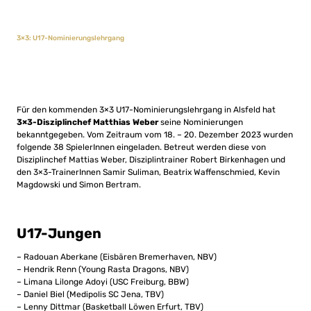
3×3: U17-Nominierungslehrgang
Für den kommenden 3×3 U17-Nominierungslehrgang in Alsfeld hat
3×3-Disziplinchef Matthias Weber
seine Nominierungen
bekanntgegeben. Vom Zeitraum vom 18. – 20. Dezember 2023 wurden
folgende 38 SpielerInnen eingeladen. Betreut werden diese von
Disziplinchef Mattias Weber, Disziplintrainer Robert Birkenhagen und
den 3×3-TrainerInnen Samir Suliman, Beatrix Waffenschmied, Kevin
Magdowski und Simon Bertram.
U17-Jungen
– Radouan Aberkane (Eisbären Bremerhaven, NBV)
– Hendrik Renn (Young Rasta Dragons, NBV)
– Limana Lilonge Adoyi (USC Freiburg, BBW)
– Daniel Biel (Medipolis SC Jena, TBV)
– Lenny Dittmar (Basketball Löwen Erfurt, TBV)