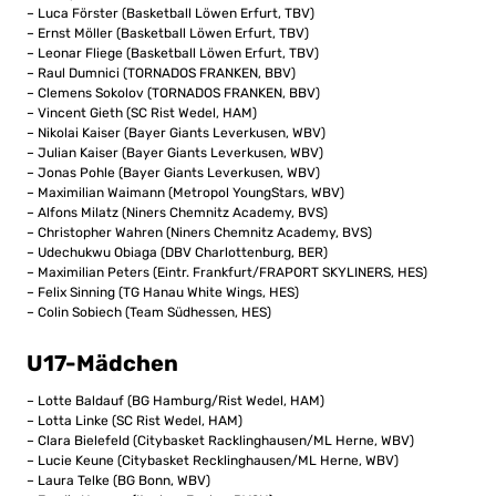
– Luca Förster (Basketball Löwen Erfurt, TBV)
– Ernst Möller (Basketball Löwen Erfurt, TBV)
– Leonar Fliege (Basketball Löwen Erfurt, TBV)
– Raul Dumnici (TORNADOS FRANKEN, BBV)
– Clemens Sokolov (TORNADOS FRANKEN, BBV)
– Vincent Gieth (SC Rist Wedel, HAM)
– Nikolai Kaiser (Bayer Giants Leverkusen, WBV)
– Julian Kaiser (Bayer Giants Leverkusen, WBV)
– Jonas Pohle (Bayer Giants Leverkusen, WBV)
– Maximilian Waimann (Metropol YoungStars, WBV)
– Alfons Milatz (Niners Chemnitz Academy, BVS)
– Christopher Wahren (Niners Chemnitz Academy, BVS)
– Udechukwu Obiaga (DBV Charlottenburg, BER)
– Maximilian Peters (Eintr. Frankfurt/FRAPORT SKYLINERS, HES)
– Felix Sinning (TG Hanau White Wings, HES)
– Colin Sobiech (Team Südhessen, HES)
U17-Mädchen
– Lotte Baldauf (BG Hamburg/Rist Wedel, HAM)
– Lotta Linke (SC Rist Wedel, HAM)
– Clara Bielefeld (Citybasket Racklinghausen/ML Herne, WBV)
– Lucie Keune (Citybasket Recklinghausen/ML Herne, WBV)
– Laura Telke (BG Bonn, WBV)