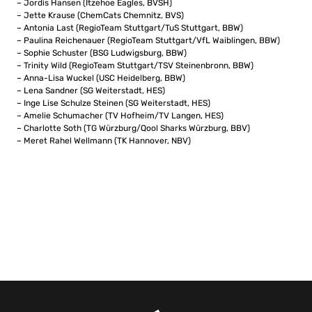
– Jordis Hansen (Itzehoe Eagles, BVSH)
– Jette Krause (ChemCats Chemnitz, BVS)
– Antonia Last (RegioTeam Stuttgart/TuS Stuttgart, BBW)
– Paulina Reichenauer (RegioTeam Stuttgart/VfL Waiblingen, BBW)
– Sophie Schuster (BSG Ludwigsburg, BBW)
– Trinity Wild (RegioTeam Stuttgart/TSV Steinenbronn, BBW)
– Anna-Lisa Wuckel (USC Heidelberg, BBW)
– Lena Sandner (SG Weiterstadt, HES)
– Inge Lise Schulze Steinen (SG Weiterstadt, HES)
– Amelie Schumacher (TV Hofheim/TV Langen, HES)
– Charlotte Soth (TG Würzburg/Qool Sharks Würzburg, BBV)
– Meret Rahel Wellmann (TK Hannover, NBV)