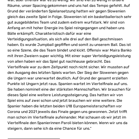
war, aber offensiv war es zu wenig. Wir sind viel zu wenig in unsere
Räume, unser Spacing gekommen und uns hat das Tempo gefehlt. Auf
Grund der veränderten Spielansetzung hatten wir gegen Slowenien
gleich das zweite Spiel in Folge. Slowenien ist ein basketballerisch sehr
gut ausgebildetes Team und zudem extrem wurfstark. Wir sind von
Anfang an mit hoher Energie ins Spiel reingegangen und haben uns
Bälle erkämpft. Charakteristisch dafür war eine
Verteidigungssituation, als sich alle drei auf den Ball geschmissen
haben. Es wurde Jumpball gepfiffen und somit zu unserem Ball. Das ist
so eine Szene, die das Team bindet und kickt. Offensiv war Maira Banko
mit ihren Zweiern super wichtig. Mit einer super Verteidigungsleistung
von allen haben wir das Spiel gut nachhause gebracht. Das
Viertelfinale war zu dem Zeitpunkt noch nicht sicher. Wir mussten auf
den Ausgang des letzten Spiels warten. Der Sieg der Slowenen gegen
die Ungarn war unerwartet deutlich. Auf Grund der gesamt erzielten
Punkte ist Ungarn jetzt raus. Spanien wartet im Viertelfinale auf uns.
Sie haben nominell eine der stärksten Mannschaften. Wir brauchen für
dieses Spiel eine weitere Leistungssteigerung. Das hatten wir von
Spiel eins auf zwei schon und jetzt brauchen wir eine weitere. Die
Spanier haben die letzten beiden U18 Europameisterschaften vor
Corona und 2021 jeweils das Finale gegen uns gewonnen. Jetzt trifft
man schon im Viertelfinale aufeinander. Mal schauen ob wir jetzt im
Viertelfinale den Spanierinnen Paroli bieten können. Wenn wir uns da
steigern, dann sehe ich da eine Chance für uns.“