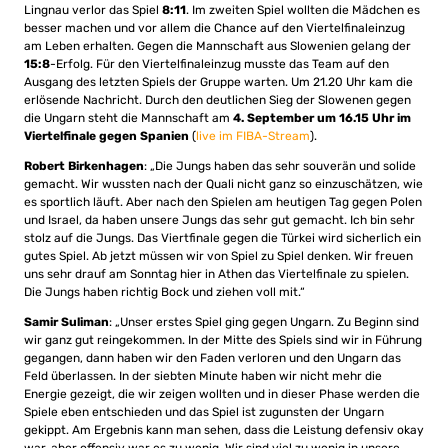
Lingnau verlor das Spiel
8:11
. Im zweiten Spiel wollten die Mädchen es
besser machen und vor allem die Chance auf den Viertelfinaleinzug
am Leben erhalten. Gegen die Mannschaft aus Slowenien gelang der
15:8
-Erfolg. Für den Viertelfinaleinzug musste das Team auf den
Ausgang des letzten Spiels der Gruppe warten. Um 21.20 Uhr kam die
erlösende Nachricht. Durch den deutlichen Sieg der Slowenen gegen
die Ungarn steht die Mannschaft am
4. September um 16.15 Uhr im
Viertelfinale gegen Spanien
(
live im FIBA-Stream
).
Robert Birkenhagen
: „Die Jungs haben das sehr souverän und solide
gemacht. Wir wussten nach der Quali nicht ganz so einzuschätzen, wie
es sportlich läuft. Aber nach den Spielen am heutigen Tag gegen Polen
und Israel, da haben unsere Jungs das sehr gut gemacht. Ich bin sehr
stolz auf die Jungs. Das Viertfinale gegen die Türkei wird sicherlich ein
gutes Spiel. Ab jetzt müssen wir von Spiel zu Spiel denken. Wir freuen
uns sehr drauf am Sonntag hier in Athen das Viertelfinale zu spielen.
Die Jungs haben richtig Bock und ziehen voll mit.“
Samir Suliman
: „Unser erstes Spiel ging gegen Ungarn. Zu Beginn sind
wir ganz gut reingekommen. In der Mitte des Spiels sind wir in Führung
gegangen, dann haben wir den Faden verloren und den Ungarn das
Feld überlassen. In der siebten Minute haben wir nicht mehr die
Energie gezeigt, die wir zeigen wollten und in dieser Phase werden die
Spiele eben entschieden und das Spiel ist zugunsten der Ungarn
gekippt. Am Ergebnis kann man sehen, dass die Leistung defensiv okay