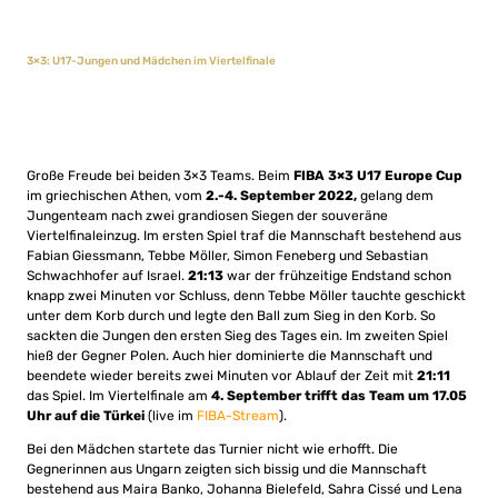
3×3: U17-Jungen und Mädchen im Viertelfinale
Große Freude bei beiden 3×3 Teams. Beim
FIBA 3×3 U17 Europe Cup
im griechischen Athen, vom
2.-4. September 2022,
gelang dem
Jungenteam nach zwei grandiosen Siegen der souveräne
Viertelfinaleinzug. Im ersten Spiel traf die Mannschaft bestehend aus
Fabian Giessmann, Tebbe Möller, Simon Feneberg und Sebastian
Schwachhofer auf Israel.
21:13
war der frühzeitige Endstand schon
knapp zwei Minuten vor Schluss, denn Tebbe Möller tauchte geschickt
unter dem Korb durch und legte den Ball zum Sieg in den Korb. So
sackten die Jungen den ersten Sieg des Tages ein. Im zweiten Spiel
hieß der Gegner Polen. Auch hier dominierte die Mannschaft und
beendete wieder bereits zwei Minuten vor Ablauf der Zeit mit
21:11
das Spiel. Im Viertelfinale am
4. September trifft das Team um 17.05
Uhr auf die Türkei
(live im
FIBA-Stream
).
Bei den Mädchen startete das Turnier nicht wie erhofft. Die
Gegnerinnen aus Ungarn zeigten sich bissig und die Mannschaft
bestehend aus Maira Banko, Johanna Bielefeld, Sahra Cissé und Lena