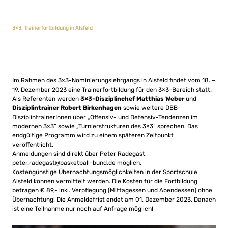
3×3: Trainerfortbildung in Alsfeld
Im Rahmen des 3×3-Nominierungslehrgangs in Alsfeld findet vom 18. –
19. Dezember 2023 eine Trainerfortbildung für den 3×3-Bereich statt.
Als Referenten werden
3×3-Disziplinchef Matthias Weber
und
Disziplintrainer Robert Birkenhagen
sowie weitere DBB-
DisziplintrainerInnen über „Offensiv- und Defensiv-Tendenzen im
modernen 3×3“ sowie „Turnierstrukturen des 3×3“ sprechen. Das
endgültige Programm wird zu einem späteren Zeitpunkt
veröffentlicht.
Anmeldungen sind direkt über Peter Radegast,
peter.radegast@basketball-bund.de
möglich.
Kostengünstige Übernachtungsmöglichkeiten in der Sportschule
Alsfeld können vermittelt werden. Die Kosten für die Fortbildung
betragen € 89,- inkl. Verpflegung (Mittagessen und Abendessen) ohne
Übernachtung! Die Anmeldefrist endet am 01. Dezember 2023. Danach
ist eine Teilnahme nur noch auf Anfrage möglich!