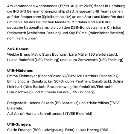
Am kommenden Wochenende (17./18. August 2018) findet in Hamburg
die ING 3×3 German Championship statt. Insgesamt 48 Teams gehen
auf der Reeperbahn (Spielbudenplatz) an den Start und kämpfen dort
um den Titel des Deutschen Meisters. Mit dabei sind auch drei
deutsche Nationalteams, die von den DBB-Bundestrainern Christian
Steinwerth (weiblicher Bereich) und Kay Blümel (männlicher Bereich)
nominiert wurden.
3×3-Damen:
Wiebke Bruns (Astro Stars Bochum), Lara Müller (SG Weiterstadt),
Luana Rodefeld (USC Freiburg) und Laura Zdravevska (USC Freiburg)
U18-Mädchen:
Emma Eichmeyer (Osnabrücker SC/GiroLive Panthers Osnabrück),
Emily Enochs (Osnabrücker SC/GiroLive Panthers Osnabrück), Julina
Meinhart (Girls Baskets Braunschweig-Wolfenbüttel/Eintracht
Braunschweig) und Michaela Kucera (TSV Grünberg)
Freigestellt: Helena Eckerle (BC Saarlouis) und Kristin Willms (TVSE
Bielefeld)
Auf Abruf: Hannah Schmittendorf (TVSE Bielefeld)
U18-Jungen:
Quirin Emanga (BSG Ludwigsburg,
Foto
), Lukas Herzog (BSG