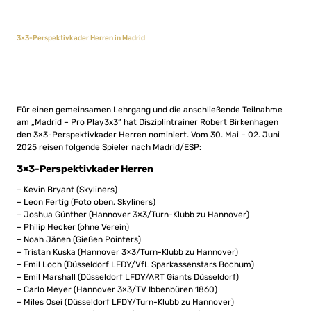
3×3-Perspektivkader Herren in Madrid
Für einen gemeinsamen Lehrgang und die anschließende Teilnahme
am „Madrid – Pro Play3x3“ hat Disziplintrainer Robert Birkenhagen
den 3×3-Perspektivkader Herren nominiert. Vom 30. Mai – 02. Juni
2025 reisen folgende Spieler nach Madrid/ESP:
3×3-Perspektivkader Herren
– Kevin Bryant (Skyliners)
– Leon Fertig (Foto oben, Skyliners)
– Joshua Günther (Hannover 3×3/Turn-Klubb zu Hannover)
– Philip Hecker (ohne Verein)
– Noah Jänen (Gießen Pointers)
– Tristan Kuska (Hannover 3×3/Turn-Klubb zu Hannover)
– Emil Loch (Düsseldorf LFDY/VfL Sparkassenstars Bochum)
– Emil Marshall (Düsseldorf LFDY/ART Giants Düsseldorf)
– Carlo Meyer (Hannover 3×3/TV Ibbenbüren 1860)
– Miles Osei (Düsseldorf LFDY/Turn-Klubb zu Hannover)