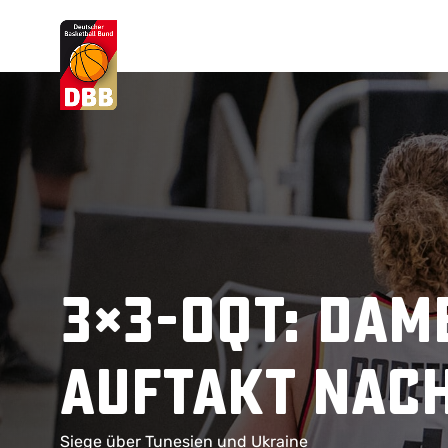
Suchvorschläge
Lorem Ipsum
Dolor Sit
Amet Valputo
3×3-OQT: Dam
Auftakt nac
Siege über Tunesien und Ukraine