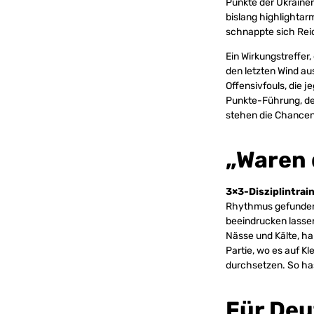
Punkte der Ukrainer
bislang highlightar
schnappte sich Reic
Ein Wirkungstreffer
den letzten Wind a
Offensivfouls, die 
Punkte-Führung, de
stehen die Chancen 
„Waren 
3×3-Disziplintrai
Rhythmus gefunden.
beeindrucken lasse
Nässe und Kälte, h
Partie, wo es auf K
durchsetzen. So has
Für Deu