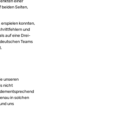
henkten einer
 beiden Seiten,
 erspielen konnten,
hrittfehlern und
ls auf eine Drei-
s deutschen Teams
t.
ie unseren
s nicht
nd dementsprechend
enau in solchen
 und uns