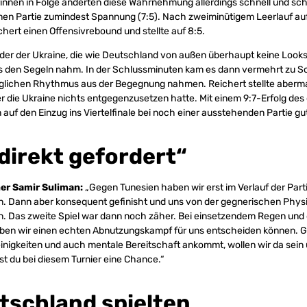
innen in Folge änderten diese Wahrnehmung allerdings schnell und sc
men Partie zumindest Spannung (7:5). Nach zweiminütigem Leerlauf auf
hert einen Offensivrebound und stellte auf 8:5.
, der der Ukraine, die wie Deutschland von außen überhaupt keine Looks
us den Segeln nahm. In der Schlussminuten kam es dann vermehrt zu Sc
jeglichen Rhythmus aus der Begegnung nahmen. Reichert stellte aberma
r die Ukraine nichts entgegenzusetzen hatte. Mit einem 9:7-Erfolg de
auf den Einzug ins Viertelfinale bei noch einer ausstehenden Partie gu
direkt gefordert“
ner Samir Suliman:
„Gegen Tunesien haben wir erst im Verlauf der Part
 Dann aber konsequent gefinisht und uns von der gegnerischen Physi
n. Das zweite Spiel war dann noch zäher. Bei einsetzendem Regen u
aben wir einen echten Abnutzungskampf für uns entscheiden können. G
leinigkeiten und auch mentale Bereitschaft ankommt, wollen wir da sein
t du bei diesem Turnier eine Chance.“
tschland spielten