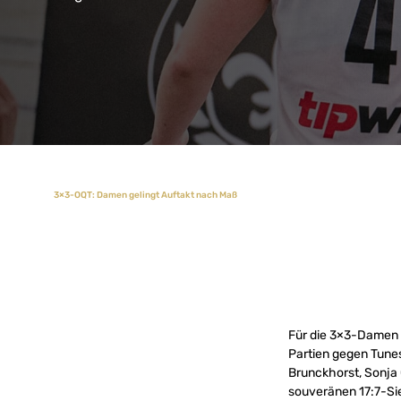
3×3-OQT: Damen gelingt Auftakt nach Maß
Für die 3×3-Damen 
Partien gegen Tune
Brunckhorst, Sonja 
souveränen 17:7-Si