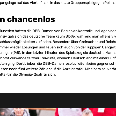
gangslage auf das Viertelfinale in das letzte Gruppenspiel gegen Polen.
n chancenlos
Tunesien hatten die DBB-Damen von Beginn an Kontrolle und lagen nac
fensiv gab sich das deutsche Team kaum Blöße, während man offensiv 
chlussmöglichkeiten zu finden. Besonders über Greinacher und Reiche
mmer wieder Lösungen und ließen sich auch von der ruppigen Gangart 
bringen (9:5). In den letzten Minuten des Spiels zog die deutsche Man
horst verwandelte zwei Freiwürfe, wonach Deutschland mit einer Fün
nuten ging. Dort blieben die DBB-Damen resolut ließen keine gegnerisc
ssen noch fünf weitere Zähler auf die Anzeigetafel. Mit einem souverä
takt in die Olympia-Quali für sich.