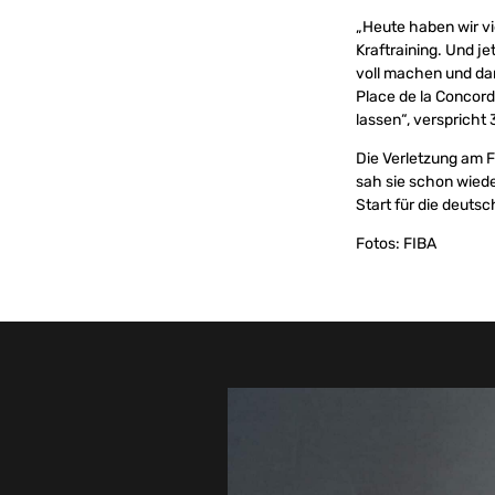
„Heute haben wir v
Kraftraining. Und je
voll machen und da
Place de la Concorde
lassen“, verspricht 
Die Verletzung am F
sah sie schon wied
Start für die deut
Fotos: FIBA