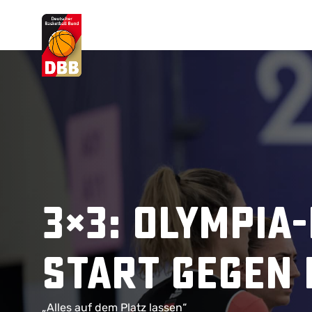
Suchvorschläge
Lorem Ipsum
Dolor Sit
Amet Valputo
3×3: Olympia
Start gegen 
„Alles auf dem Platz lassen“