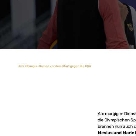
3×3: Olympia-Damen vor dem Start gegen die USA
Am morgigen Dienst
die Olympischen Spi
brennen nun auch di
Mevius und Marie 