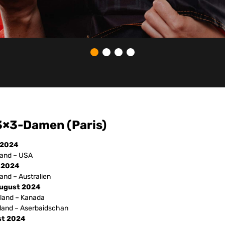
3×3-Damen (Paris)
i 2024
land – USA
i 2024
and – Australien
August 2024
land – Kanada
land – Aserbaidschan
st 2024